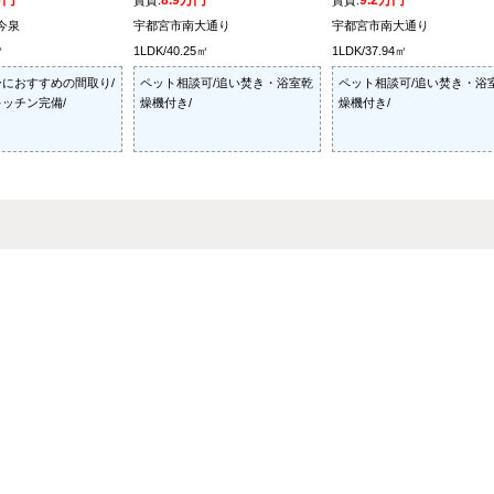
万円
8.9万円
9.2万円
賃貸:
賃貸:
今泉
宇都宮市南大通り
宇都宮市南大通り
㎡
1LDK/40.25㎡
1LDK/37.94㎡
におすすめの間取り/
ペット相談可/追い焚き・浴室乾
ペット相談可/追い焚き・浴
ッチン完備/
燥機付き/
燥機付き/