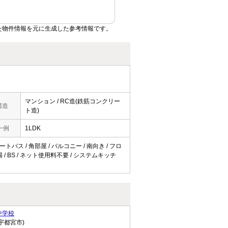
た物件情報を元に生成した参考情報です。
マンション / RC造(鉄筋コンクリー
構造
ト造)
一例
1LDK
トバス / 角部屋 / バルコニー / 南向き / フロ
 / BS / ネット使用料不要 / システムキッチ
中学校
宇都宮市)