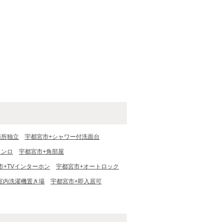
面所独立
宇都宮市+シャワー付洗面台
コンロ
宇都宮市+角部屋
市+TVインターホン
宇都宮市+オートロック
室内洗濯機置き場
宇都宮市+即入居可