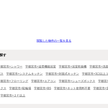
閲覧した物件の一覧を見る
探す
宇都宮市+シャワー
宇都宮市+追焚機能浴室
宇都宮市+浴室乾燥機
宇都宮市+洗
バス
宇都宮市+システムキッチン
宇都宮市+対面式キッチン
宇都宮市+3口以上
宇都宮市+フローリング
宇都宮市+エアコン
宇都宮市+シューズボックス
宇都宮
ックス
宇都宮市+駐輪場
宇都宮市+BS
宇都宮市+ネット使用料不要
宇都宮市+
宇都宮市+２Ｆ以上