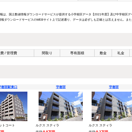
情報は、国土数値情報ダウンロードサービスが提供する小学校区データ【2021年度】及び中学校区デ
報ダウンロードサービスのWEBサイト上で記述通り、データは必ずしも正確とは言えません。また
費 / 管理費
間取り
専有面積
敷金
礼金
宇都宮駅東口
宇都宮
宇都宮
ットコート
ルクス スティラ
ルクス スティラ