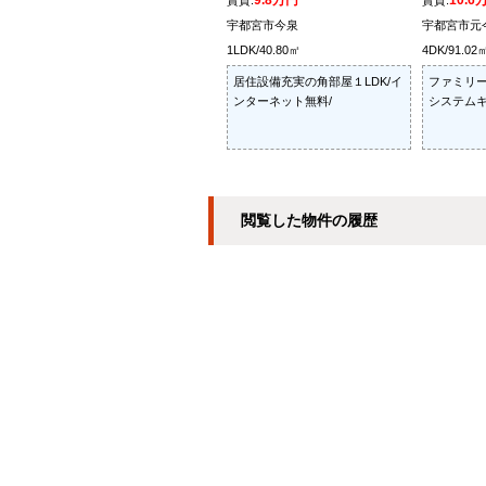
9.8万円
10.6
賃貸:
賃貸:
宇都宮市今泉
宇都宮市元
1LDK/40.80㎡
4DK/91.02
居住設備充実の角部屋１LDK/イ
ファミリー
ンターネット無料/
システムキ
閲覧した物件の履歴