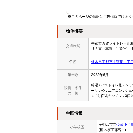
※このページの情報は広告情報ではあり
物件概要
宇都宮芳賀ライトレー
交通機関
ＪＲ東北本線 宇都宮 徒
住所
栃木県宇都宮市宿郷１丁
築年数
2023年6月
給湯 / バストイレ別 / シャ
設備・条件
ーリング / エアコン / シ
の一例
ン / 対面式キッチン / 3
学区情報
宇都宮市立
今泉小学
小学校区
(栃木県宇都宮市)