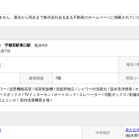
ません。過去から現在まで株式会社あるある不動産のホームぺージに掲載されてい
ル線
宇都宮駅東口駅
徒歩4分
歩7分
目
種別 / 
建物階建
7階
間取り
ワー / 追焚機能浴室 / 浴室乾燥機 / 洗面所独立 / シャワー付洗面台 / 温水洗浄便座 / オー
ューズボックス / TVインターホン / オートロック / エレベーター / 宅配ボックス / 駐輪場
口以上コンロ / 室内洗濯機置き場 /
校
泉が丘
中学校区
(栃木県