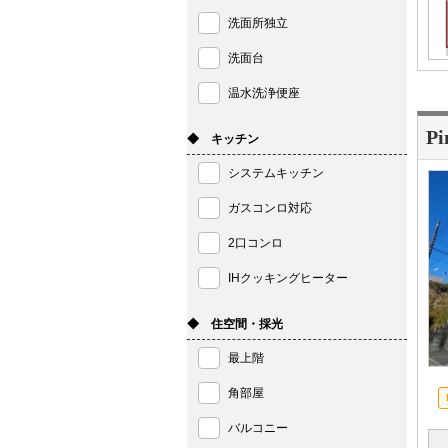
洗面所独立
洗面台
温水洗浄便座
P
◆ キッチン
システムキッチン
ガスコンロ対応
2口コンロ
IHクッキングヒーター
◆ 住空間・採光
最上階
角部屋
バルコニー