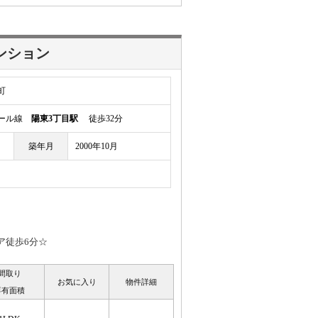
ンション
町
レール線
陽東3丁目駅
徒歩32分
築年月
2000年10月
ア徒歩6分☆
間取り
お気に入り
物件詳細
専有面積