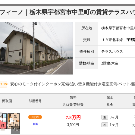
フィーノ｜栃木県宇都宮市中里町の賃貸テラスハ
所在地
栃木県宇都宮市中里
交通
ＪＲ東北本線
宇都
物件種別
テラスハウス
階数/構造
2階建/木造
安心のモニタ付インターホン完備/追い焚き機能付き浴室完備/ペット相
賃料
敷金
間取図
部屋番号
共益費/管理費
礼金
7.8万円
0ヶ月
NEW
敷
106
3,500円
1ヶ月
礼
7