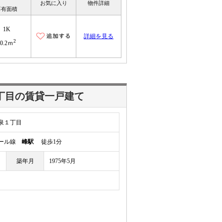
お気に入り
物件詳細
専有面積
1K
詳細を見る
2
30.2ｍ
丁目の賃貸一戸建て
泉１丁目
レール線
峰駅
徒歩1分
築年月
1975年5月