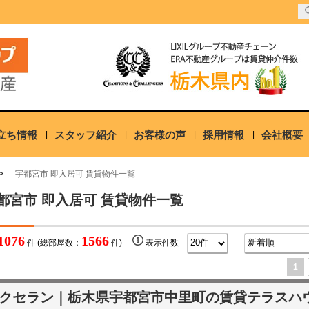
立ち情報
スタッフ紹介
お客様の声
採用情報
会社概要
宇都宮市 即入居可 賃貸物件一覧
都宮市 即入居可 賃貸物件一覧
1076
1566
件 (総部屋数：
件)
表示件数
1
クセラン｜栃木県宇都宮市中里町の賃貸テラスハ