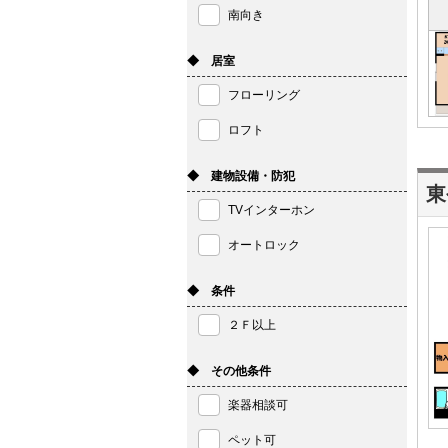
南向き
◆ 居室
フローリング
ロフト
◆ 建物設備・防犯
東
TVインターホン
オートロック
◆ 条件
２Ｆ以上
◆ その他条件
楽器相談可
ペット可