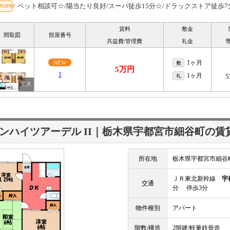
ペット相談可☆/陽当たり良好/スーパ徒歩15分☆/ドラックストア徒歩7
賃料
敷金
間取図
部屋番号
共益費/管理費
礼金
1ヶ月
NEW
敷
5万円
1
1ヶ月
礼
5
ンハイツアーデル II｜栃木県宇都宮市細谷町の賃
所在地
栃木県宇都宮市細谷
ＪＲ東北新幹線
宇
交通
分 停歩3分
物件種別
アパート
階数/構造
2階建/軽量鉄骨造