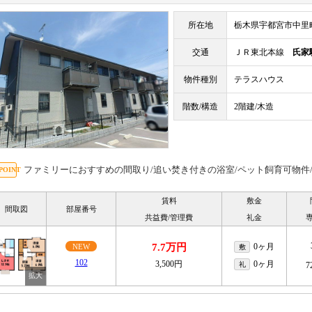
所在地
栃木県宇都宮市中里
交通
ＪＲ東北本線
氏家
物件種別
テラスハウス
階数/構造
2階建/木造
ファミリーにおすすめの間取り/追い焚き付きの浴室/ペット飼育可物件
賃料
敷金
間取図
部屋番号
共益費/管理費
礼金
7.7万円
0ヶ月
NEW
敷
102
3,500円
0ヶ月
礼
7