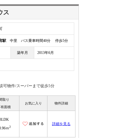
ウス
町
宮駅
中里 バス乗車時間40分 停歩5分
築年月
2013年6月
談可物件/スーパーまで徒歩5分
間取り
お気に入り
物件詳細
専有面積
3LDK
詳細を見る
2
3.96ｍ