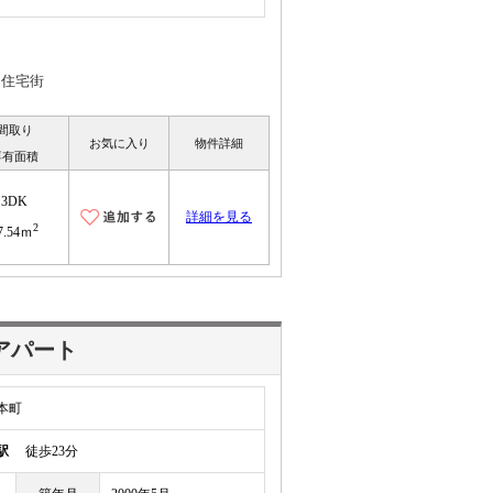
な住宅街
間取り
お気に入り
物件詳細
専有面積
3DK
詳細を見る
2
7.54ｍ
アパート
本町
駅
徒歩23分