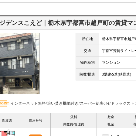
ジデンスこえど｜栃木県宇都宮市越戸町の賃貸マ
所在地
栃木県宇都宮市越戸
交通
宇都宮芳賀ライト
物件種別
マンション
階数/構造
3階建/S造(鉄骨造)
インターネット無料/追い焚き機能付き/スーパー徒歩6分/ドラックスト
賃料
敷金
間取図
部屋番号
共益費/管理費
礼金