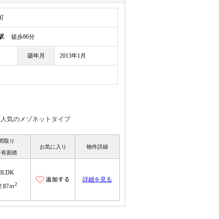
町
駅
徒歩86分
築年月
2013年1月
/人気のメゾネットタイプ
間取り
お気に入り
物件詳細
専有面積
3LDK
詳細を見る
2
2.87ｍ