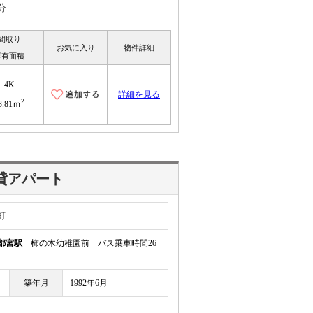
分
間取り
お気に入り
物件詳細
専有面積
4K
詳細を見る
2
3.81ｍ
貸アパート
町
都宮駅
柿の木幼稚園前 バス乗車時間26
築年月
1992年6月