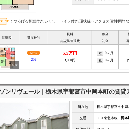
くつろげる和室付き/シャワートイレ付き/環状線へアクセス便利/閑静
賃料
敷金
間取図
部屋番号
共益費/管理費
礼金
5.5万円
0ヶ月
NEW
敷
202
3,000円
0ヶ月
礼
4
ゾンリヴェール｜栃木県宇都宮市中岡本町の賃貸
所在地
栃木県宇都宮市中岡
交通
ＪＲ東北本線
岡本