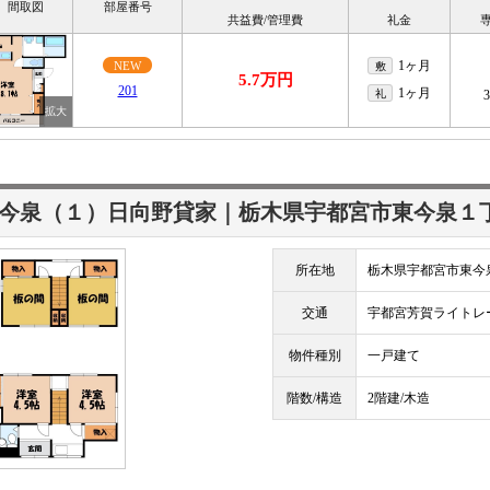
間取図
部屋番号
共益費/管理費
礼金
1ヶ月
NEW
敷
5.7万円
201
1ヶ月
礼
今泉（１）日向野貸家｜栃木県宇都宮市東今泉１
所在地
栃木県宇都宮市東今
交通
宇都宮芳賀ライト
物件種別
一戸建て
階数/構造
2階建/木造