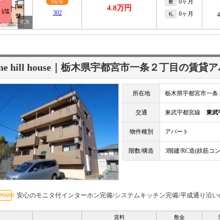
0ヶ月
NEW
敷
4.8万円
302
0ヶ月
礼
ine hill house｜栃木県宇都宮市一条２丁目の賃貸
所在地
栃木県宇都宮市一条
交通
東武宇都宮線
東武
物件種別
アパート
階数/構造
3階建/RC造(鉄筋コ
安心のモニタ付インターホン完備/システムキッチン完備/平成通り沿い
賃料
敷金