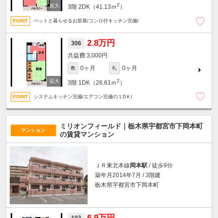
2
3階
2DK（41.13ｍ
）
ペットと暮らせるお部屋/コンロ付キッチン完備/
2.8万円
306
3,000円
0ヶ月
0ヶ月
敷
礼
2
3階
1DK（26.61ｍ
）
システムキッチン完備/エアコン完備の１DＫ/
ミリオンフィールド｜栃木県宇都宮市下岡本町
マンション
の賃貸マンション
ＪＲ東北本線
岡本駅
/ 徒歩9分
築年月2014年7月 / 3階建
栃木県宇都宮市下岡本町
6.9万円