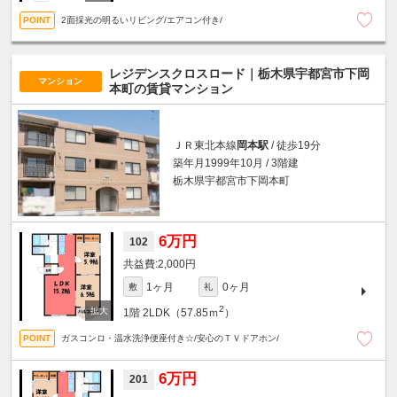
2面採光の明るいリビング/エアコン付き/
レジデンスクロスロード｜栃木県宇都宮市下岡
マンション
本町の賃貸マンション
ＪＲ東北本線
岡本駅
/ 徒歩19分
築年月1999年10月 / 3階建
栃木県宇都宮市下岡本町
6万円
102
2,000円
1ヶ月
0ヶ月
敷
礼
2
1階
2LDK（57.85ｍ
）
ガスコンロ・温水洗浄便座付き☆/安心のＴＶドアホン/
6万円
201