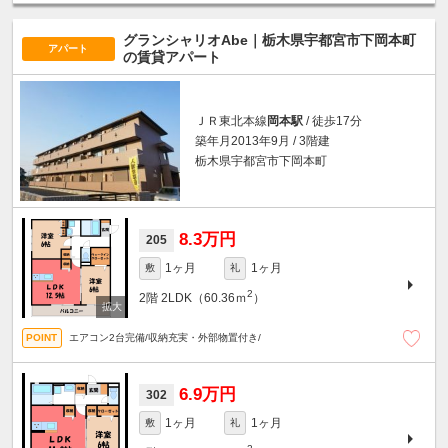
グランシャリオAbe｜栃木県宇都宮市下岡本町
アパート
の賃貸アパート
ＪＲ東北本線
岡本駅
/ 徒歩17分
築年月2013年9月 / 3階建
栃木県宇都宮市下岡本町
8.3万円
205
1ヶ月
1ヶ月
敷
礼
2
2階
2LDK（60.36ｍ
）
エアコン2台完備/収納充実・外部物置付き/
6.9万円
302
1ヶ月
1ヶ月
敷
礼