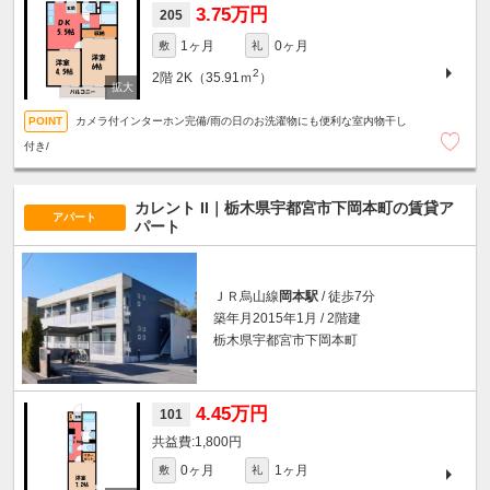
3.75万円
205
1ヶ月
0ヶ月
敷
礼
2
2階
2K（35.91ｍ
）
カメラ付インターホン完備/雨の日のお洗濯物にも便利な室内物干し
付き/
カレント II｜栃木県宇都宮市下岡本町の賃貸ア
アパート
パート
ＪＲ烏山線
岡本駅
/ 徒歩7分
築年月2015年1月 / 2階建
栃木県宇都宮市下岡本町
4.45万円
101
1,800円
0ヶ月
1ヶ月
敷
礼