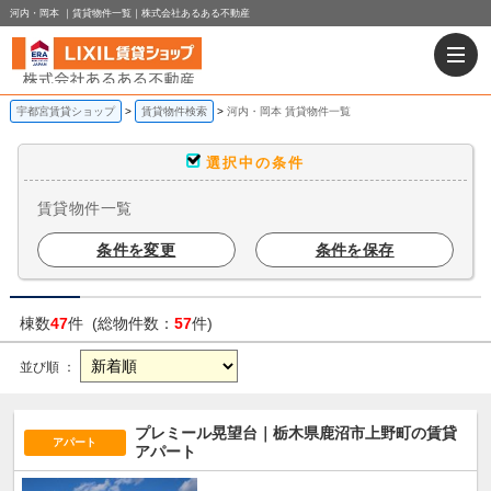
河内・岡本 ｜賃貸物件一覧｜株式会社あるある不動産
宇都宮賃貸ショップ
賃貸物件検索
河内・岡本 賃貸物件一覧
選択中の条件
賃貸物件一覧
条件を変更
条件を保存
棟数
47
件 (総物件数：
57
件)
並び順 ：
プレミール晃望台｜栃木県鹿沼市上野町の賃貸
アパート
アパート