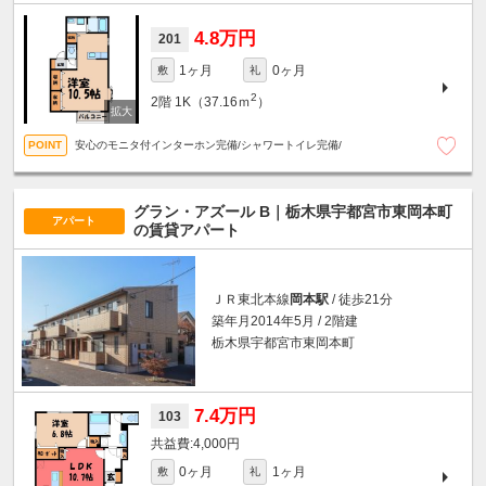
4.8万円
201
1ヶ月
0ヶ月
敷
礼
2
2階
1K（37.16ｍ
）
安心のモニタ付インターホン完備/シャワートイレ完備/
グラン・アズール B｜栃木県宇都宮市東岡本町
アパート
の賃貸アパート
ＪＲ東北本線
岡本駅
/ 徒歩21分
築年月2014年5月 / 2階建
栃木県宇都宮市東岡本町
7.4万円
103
4,000円
0ヶ月
1ヶ月
敷
礼