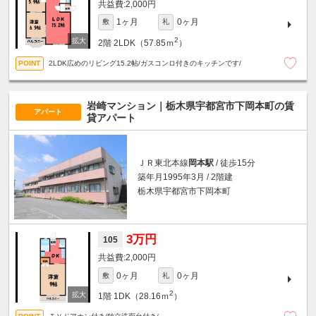
2,000円
1ヶ月
0ヶ月
敷
礼
2
2階
2LDK（57.85ｍ
）
2LDK広めのリビング15.2帖/ガスコンロ付きのキッチンです/
岩崎マンション｜栃木県宇都宮市下岡本町の賃
アパート
貸アパート
ＪＲ東北本線
岡本駅
/ 徒歩15分
築年月1995年3月 / 2階建
栃木県宇都宮市下岡本町
3万円
105
2,000円
0ヶ月
0ヶ月
敷
礼
2
1階
1DK（28.16ｍ
）