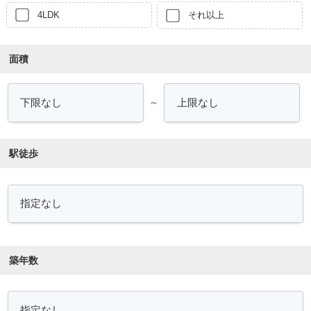
4LDK
それ以上
面積
～
駅徒歩
築年数