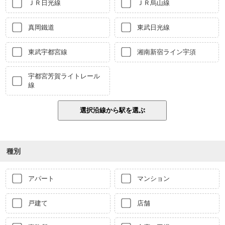
ＪＲ日光線
ＪＲ烏山線
真岡鐵道
東武日光線
東武宇都宮線
湘南新宿ライン宇須
宇都宮芳賀ライトレール
線
種別
アパート
マンション
戸建て
店舗