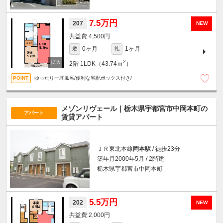
7.5万円
207
NEW
4,500円
0ヶ月
1ヶ月
敷
礼
2
2階
1LDK（43.74ｍ
）
ゆったり一坪風呂/便利な宅配ボックス付き/
メゾンリヴェール｜栃木県宇都宮市中岡本町の
アパート
賃貸アパート
ＪＲ東北本線
岡本駅
/ 徒歩23分
築年月2000年5月 / 2階建
栃木県宇都宮市中岡本町
5.5万円
202
NEW
2,000円