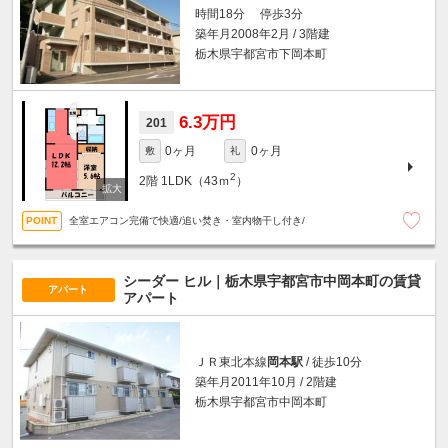
時間18分 停歩3分
築年月2008年2月 / 3階建
栃木県宇都宮市下岡本町
6.3万円
201
0ヶ月
0ヶ月
敷
礼
2
2階
1LDK（43ｍ
）
全室エアコン完備で快適/追い焚き・室内物干し付き/
シーダー ヒル｜栃木県宇都宮市中岡本町の賃貸
アパート
アパート
ＪＲ東北本線
岡本駅
/ 徒歩10分
築年月2011年10月 / 2階建
栃木県宇都宮市中岡本町