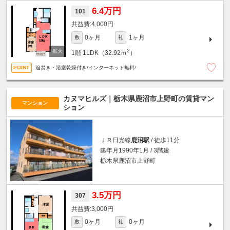
6.4万円
101
4,000円
0ヶ月
1ヶ月
敷
礼
2
1階
1LDK（32.92ｍ
）
追焚き・浴室乾燥付き/インターネット無料/
カヌマヒルズ｜栃木県鹿沼市上野町の賃貸マン
マンション
ション
ＪＲ日光線
鹿沼駅
/ 徒歩11分
築年月1990年1月 / 3階建
栃木県鹿沼市上野町
3.5万円
307
3,000円
0ヶ月
0ヶ月
敷
礼