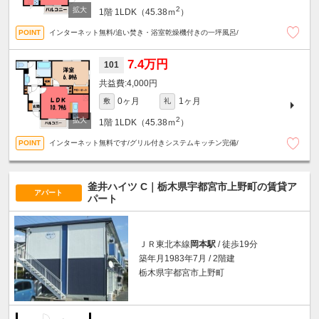
2
1階
1LDK（45.38ｍ
）
インターネット無料/追い焚き・浴室乾燥機付きの一坪風呂/
7.4万円
101
4,000円
0ヶ月
1ヶ月
敷
礼
2
1階
1LDK（45.38ｍ
）
インターネット無料です/グリル付きシステムキッチン完備/
釜井ハイツ C｜栃木県宇都宮市上野町の賃貸ア
アパート
パート
ＪＲ東北本線
岡本駅
/ 徒歩19分
築年月1983年7月 / 2階建
栃木県宇都宮市上野町