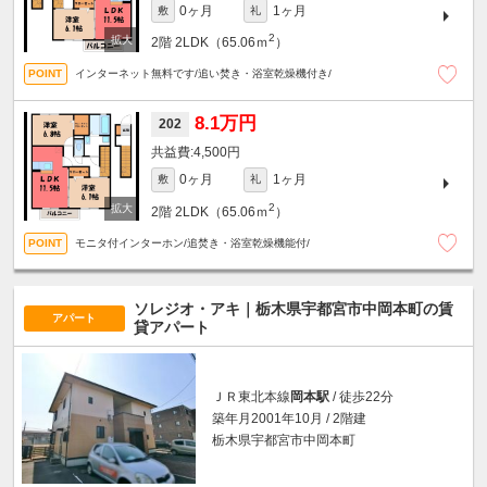
0ヶ月
1ヶ月
敷
礼
2
2階
2LDK（65.06ｍ
）
インターネット無料です/追い焚き・浴室乾燥機付き/
8.1万円
202
4,500円
0ヶ月
1ヶ月
敷
礼
2
2階
2LDK（65.06ｍ
）
モニタ付インターホン/追焚き・浴室乾燥機能付/
ソレジオ・アキ｜栃木県宇都宮市中岡本町の賃
アパート
貸アパート
ＪＲ東北本線
岡本駅
/ 徒歩22分
築年月2001年10月 / 2階建
栃木県宇都宮市中岡本町