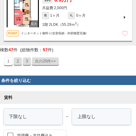
103
2,000円
1ヶ月
0ヶ月
敷
礼
2
1階
2LDK（55.29ｍ
）
インターネット無料☆/全室収納・外部物置完備/
棟数
47
件 (総物件数：
57
件)
1
2
3
次の20件>>
条件を絞り込む
賃料
～
管理費・共益費込み