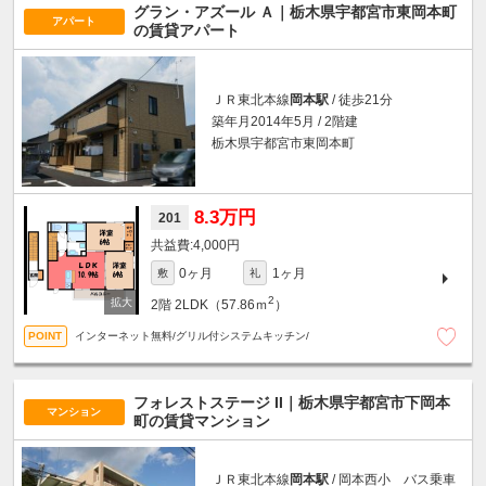
グラン・アズール Ａ｜栃木県宇都宮市東岡本町
アパート
の賃貸アパート
ＪＲ東北本線
岡本駅
/ 徒歩21分
築年月2014年5月 / 2階建
栃木県宇都宮市東岡本町
8.3万円
201
4,000円
0ヶ月
1ヶ月
敷
礼
2
2階
2LDK（57.86ｍ
）
インターネット無料/グリル付システムキッチン/
フォレストステージ II｜栃木県宇都宮市下岡本
マンション
町の賃貸マンション
ＪＲ東北本線
岡本駅
/ 岡本西小 バス乗車