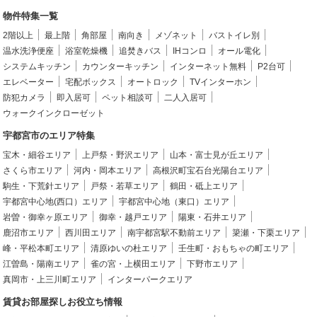
物件特集一覧
2階以上
最上階
角部屋
南向き
メゾネット
バストイレ別
温水洗浄便座
浴室乾燥機
追焚きバス
IHコンロ
オール電化
システムキッチン
カウンターキッチン
インターネット無料
P2台可
エレベーター
宅配ボックス
オートロック
TVインターホン
防犯カメラ
即入居可
ペット相談可
二人入居可
ウォークインクローゼット
宇都宮市のエリア特集
宝木・細谷エリア
上戸祭・野沢エリア
山本・富士見が丘エリア
さくら市エリア
河内・岡本エリア
高根沢町宝石台光陽台エリア
駒生・下荒針エリア
戸祭・若草エリア
鶴田・砥上エリア
宇都宮中心地(西口）エリア
宇都宮中心地（東口）エリア
岩曽・御幸ヶ原エリア
御幸・越戸エリア
陽東・石井エリア
鹿沼市エリア
西川田エリア
南宇都宮駅不動前エリア
簗瀬・下栗エリア
峰・平松本町エリア
清原ゆいの杜エリア
壬生町・おもちゃの町エリア
江曽島・陽南エリア
雀の宮・上横田エリア
下野市エリア
真岡市・上三川町エリア
インターパークエリア
賃貸お部屋探しお役立ち情報