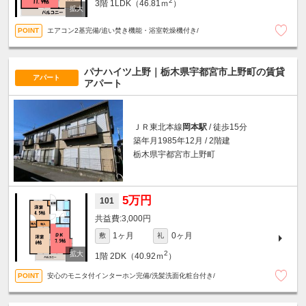
2
3階
1LDK（46.81ｍ
）
エアコン2基完備/追い焚き機能・浴室乾燥機付き/
パナハイツ上野｜栃木県宇都宮市上野町の賃貸
アパート
アパート
ＪＲ東北本線
岡本駅
/ 徒歩15分
築年月1985年12月 / 2階建
栃木県宇都宮市上野町
5万円
101
3,000円
1ヶ月
0ヶ月
敷
礼
2
1階
2DK（40.92ｍ
）
安心のモニタ付インターホン完備/洗髪洗面化粧台付き/