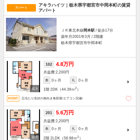
アキラハイツ｜栃木県宇都宮市中岡本町の賃貸
アパート
アパート
ＪＲ東北本線
岡本駅
/ 徒歩17分
築年月2001年3月 / 2階建
栃木県宇都宮市中岡本町
4.8万円
102
2,200円
0ヶ月
0ヶ月
敷
礼
2
1階
2DK（44.39ｍ
）
日当たり良好の南向き角部屋/エアコン完備/
5.6万円
201
2,200円
0ヶ月
0ヶ月
敷
礼
2
2階
2LDK（58.98ｍ
）