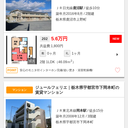
ＪＲ日光線
鹿沼駅
/ 徒歩10分
築年月2016年8月 / 2階建
栃木県鹿沼市上野町
5.6万円
202
NEW
1,800円
0ヶ月
1ヶ月
敷
礼
2
2階
1LDK（46.09ｍ
）
安心のモニタ付インターホン完備/追い焚き・浴室乾燥機/
ジュールフェリエ｜栃木県宇都宮市下岡本町の
マンション
賃貸マンション
ＪＲ東北本線
岡本駅
/ 徒歩15分
築年月2008年12月 / 3階建
栃木県宇都宮市下岡本町