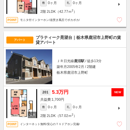
0ヶ月
0ヶ月
敷
礼
2
2階
2LDK（42.77ｍ
）
モニタ付インターホン/追焚き風呂でポカポカ/
プラティーク晃望台｜栃木県鹿沼市上野町の賃
アパート
貸アパート
ＪＲ日光線
鹿沼駅
/ 徒歩13分
築年月2005年2月 / 2階建
栃木県鹿沼市上野町
5.3万円
201
NEW
1,700円
0ヶ月
0ヶ月
敷
礼
2
2階
2LDK（57.02ｍ
）
インターネット無料/安心のＴＶドアホン完備/