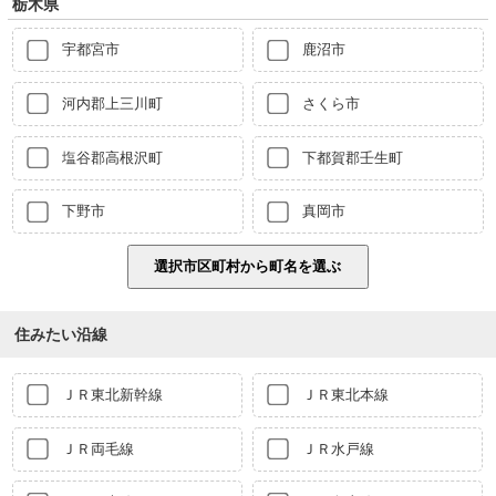
栃木県
宇都宮市
鹿沼市
河内郡上三川町
さくら市
塩谷郡高根沢町
下都賀郡壬生町
下野市
真岡市
住みたい沿線
ＪＲ東北新幹線
ＪＲ東北本線
ＪＲ両毛線
ＪＲ水戸線