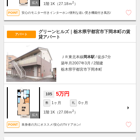
2
1階
1K（27.18ｍ
）
安心のモニター付きインターホン/便利な追い焚き機能付き風呂/
グリーンヒルズ｜栃木県宇都宮市下岡本町の賃
アパート
貸アパート
ＪＲ東北本線
岡本駅
/ 徒歩7分
築年月2007年3月 / 2階建
栃木県宇都宮市下岡本町
5万円
105
1ヶ月
0ヶ月
敷
礼
2
1階
1K（27.08ｍ
）
単身者の方にオススメ/安心のTVドアホン/