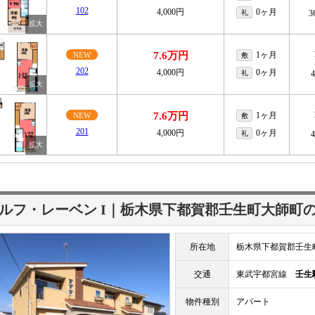
102
4,000円
0ヶ月
礼
3
7.6万円
1ヶ月
NEW
敷
202
4,000円
0ヶ月
礼
7.6万円
1ヶ月
NEW
敷
201
4,000円
0ヶ月
礼
ルフ・レーベン I｜栃木県下都賀郡壬生町大師町
所在地
栃木県下都賀郡壬生
交通
東武宇都宮線
壬生
物件種別
アパート