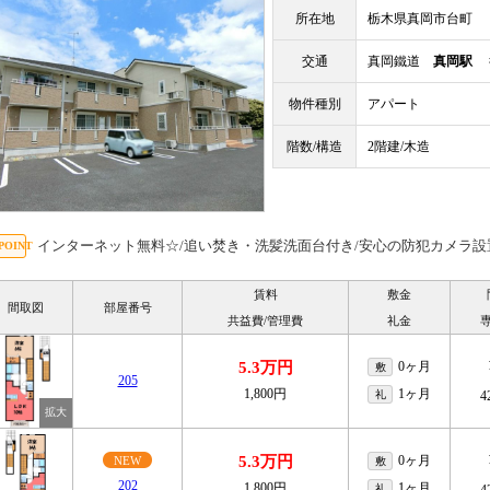
所在地
栃木県真岡市台町
交通
真岡鐵道
真岡駅
徒
物件種別
アパート
階数/構造
2階建/木造
インターネット無料☆/追い焚き・洗髪洗面台付き/安心の防犯カメラ設
賃料
敷金
間取図
部屋番号
共益費/管理費
礼金
5.3万円
0ヶ月
敷
205
1,800円
1ヶ月
礼
4
5.3万円
0ヶ月
NEW
敷
202
1,800円
1ヶ月
礼