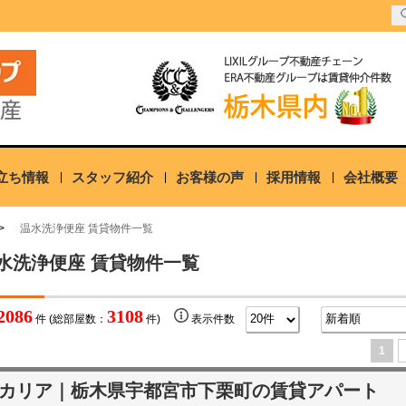
立ち情報
スタッフ紹介
お客様の声
採用情報
会社概要
温水洗浄便座 賃貸物件一覧
水洗浄便座 賃貸物件一覧
2086
3108
件 (総部屋数：
件)
表示件数
1
カリア｜栃木県宇都宮市下栗町の賃貸アパート