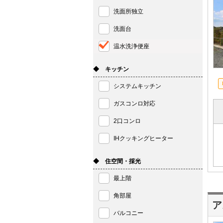
洗面所独立
洗面台
温水洗浄便座
◆ キッチン
システムキッチン
ガスコンロ対応
2口コンロ
IHクッキングヒーター
◆ 住空間・採光
最上階
角部屋
ア
バルコニー