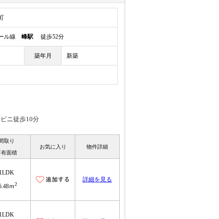
町
レール線
峰駅
徒歩52分
築年月
新築
ビニ徒歩10分
間取り
お気に入り
物件詳細
専有面積
1LDK
詳細を見る
2
6.48ｍ
1LDK