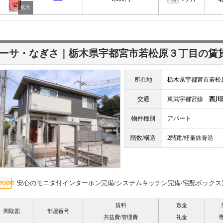
4
ーサ・なぎさ｜栃木県宇都宮市若松原３丁目の賃
所在地
栃木県宇都宮市若松
交通
東武宇都宮線
西川
物件種別
アパート
階数/構造
2階建/軽量鉄骨造
安心のモニタ付インターホン完備/システムキッチン完備/宅配ボックス
賃料
敷金
間取図
部屋番号
共益費/管理費
礼金