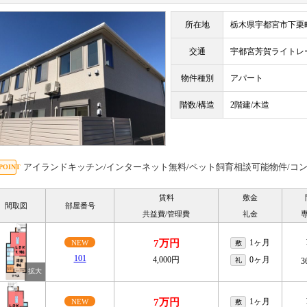
所在地
栃木県宇都宮市下栗
交通
宇都宮芳賀ライト
物件種別
アパート
階数/構造
2階建/木造
アイランドキッチン/インターネット無料/ペット飼育相談可能物件/コン
賃料
敷金
間取図
部屋番号
共益費/管理費
礼金
7万円
1ヶ月
NEW
敷
101
4,000円
0ヶ月
礼
3
7万円
1ヶ月
NEW
敷