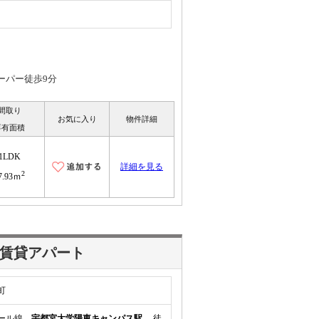
ーパー徒歩9分
間取り
お気に入り
物件詳細
専有面積
1LDK
詳細を見る
2
7.93ｍ
の賃貸アパート
町
レール線
宇都宮大学陽東キャンパス駅
徒