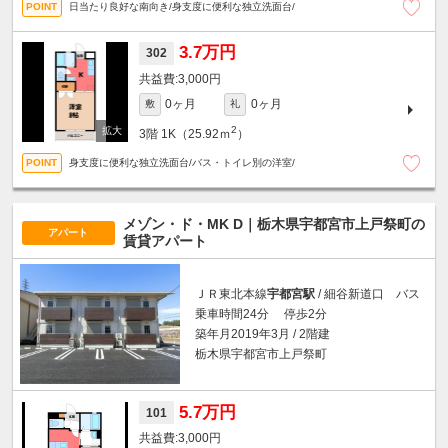
日当たり良好な南向き/身支度に便利な独立洗面台/
3.7万円
302
3,000円
0ヶ月
0ヶ月
敷
礼
2
3階
1K（25.92ｍ
）
身支度に便利な独立洗面台/バス・トイレ別の洋室/
メゾン・ド・MK D｜栃木県宇都宮市上戸祭町の
アパート
賃貸アパート
ＪＲ東北本線
宇都宮駅
/ 細谷新道口 バス
乗車時間24分 停歩2分
築年月2019年3月 / 2階建
栃木県宇都宮市上戸祭町
5.7万円
101
3,000円