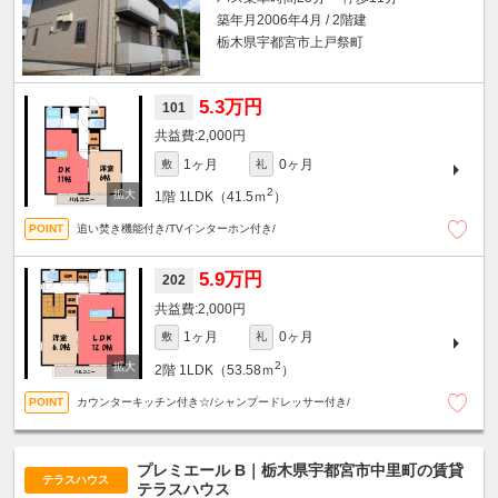
築年月2006年4月 / 2階建
栃木県宇都宮市上戸祭町
5.3万円
101
2,000円
1ヶ月
0ヶ月
敷
礼
2
1階
1LDK（41.5ｍ
）
追い焚き機能付き/TVインターホン付き/
5.9万円
202
2,000円
1ヶ月
0ヶ月
敷
礼
2
2階
1LDK（53.58ｍ
）
カウンターキッチン付き☆/シャンプードレッサー付き/
プレミエール B｜栃木県宇都宮市中里町の賃貸
テラスハウス
テラスハウス