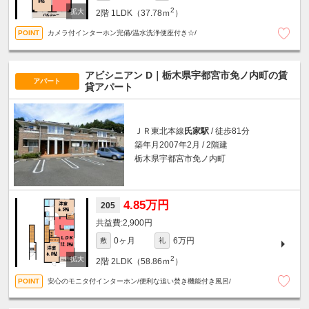
2
2階
1LDK（37.78ｍ
）
カメラ付インターホン完備/温水洗浄便座付き☆/
アビシニアン D｜栃木県宇都宮市免ノ内町の賃
アパート
貸アパート
ＪＲ東北本線
氏家駅
/ 徒歩81分
築年月2007年2月 / 2階建
栃木県宇都宮市免ノ内町
4.85万円
205
2,900円
0ヶ月
6万円
敷
礼
2
2階
2LDK（58.86ｍ
）
安心のモニタ付インターホン/便利な追い焚き機能付き風呂/