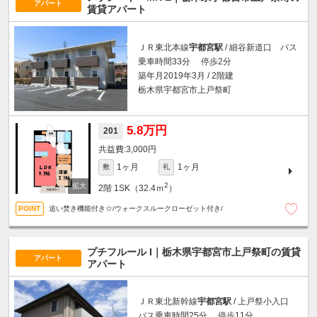
アパート
賃貸アパート
ＪＲ東北本線
宇都宮駅
/ 細谷新道口 バス
乗車時間33分 停歩2分
築年月2019年3月 / 2階建
栃木県宇都宮市上戸祭町
5.8万円
201
3,000円
1ヶ月
1ヶ月
敷
礼
2
2階
1SK（32.4ｍ
）
追い焚き機能付き☆/ウォークスルークローゼット付き/
プチフルール I｜栃木県宇都宮市上戸祭町の賃貸
アパート
アパート
ＪＲ東北新幹線
宇都宮駅
/ 上戸祭小入口
バス乗車時間25分 停歩11分