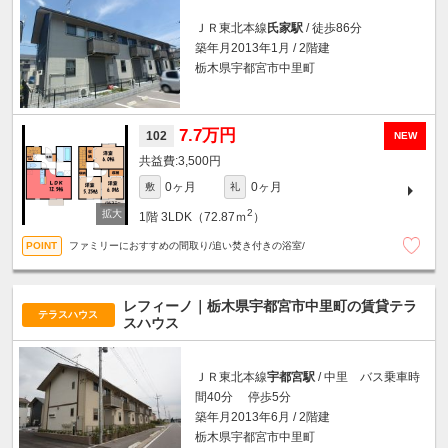
ＪＲ東北本線
氏家駅
/ 徒歩86分
築年月2013年1月 / 2階建
栃木県宇都宮市中里町
7.7万円
102
NEW
3,500円
0ヶ月
0ヶ月
敷
礼
2
1階
3LDK（72.87ｍ
）
ファミリーにおすすめの間取り/追い焚き付きの浴室/
レフィーノ｜栃木県宇都宮市中里町の賃貸テラ
テラスハウス
スハウス
ＪＲ東北本線
宇都宮駅
/ 中里 バス乗車時
間40分 停歩5分
築年月2013年6月 / 2階建
栃木県宇都宮市中里町