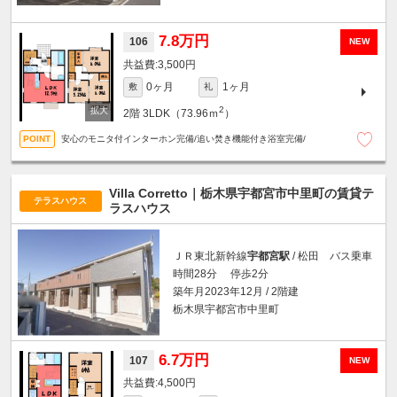
7.8万円
106
NEW
3,500円
0ヶ月
1ヶ月
敷
礼
2
2階
3LDK（73.96ｍ
）
安心のモニタ付インターホン完備/追い焚き機能付き浴室完備/
Villa Corretto｜栃木県宇都宮市中里町の賃貸テ
テラスハウス
ラスハウス
ＪＲ東北新幹線
宇都宮駅
/ 松田 バス乗車
時間28分 停歩2分
築年月2023年12月 / 2階建
栃木県宇都宮市中里町
6.7万円
107
NEW
4,500円