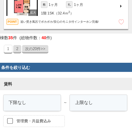
1ヶ月
1ヶ月
敷
礼
2
1階
1SK（32.4ｍ
）
追い焚き風呂でポカポカ/安心のモニタ付インターホン完備/
棟数
35
件 (総物件数：
40
件)
1
2
次の20件>>
条件を絞り込む
賃料
～
管理費・共益費込み