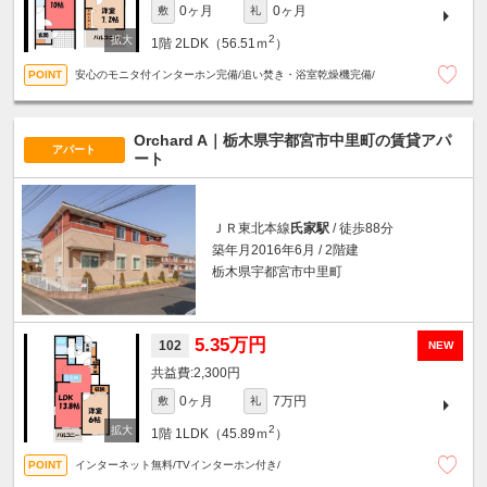
0ヶ月
0ヶ月
敷
礼
2
1階
2LDK（56.51ｍ
）
安心のモニタ付インターホン完備/追い焚き・浴室乾燥機完備/
Orchard A｜栃木県宇都宮市中里町の賃貸アパ
アパート
ート
ＪＲ東北本線
氏家駅
/ 徒歩88分
築年月2016年6月 / 2階建
栃木県宇都宮市中里町
5.35万円
102
NEW
2,300円
0ヶ月
7万円
敷
礼
2
1階
1LDK（45.89ｍ
）
インターネット無料/TVインターホン付き/