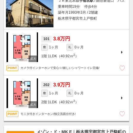
ＪＲ東北本線
宇都宮駅
/ 細谷新道口 バス
乗車時間19分 停歩4分
築年月1993年3月 / 2階建
栃木県宇都宮市上戸祭町
3.8万円
101
1ヶ月
0ヶ月
敷
礼
2
1階
1LDK（40.92ｍ
）
カメラ付インターホンで安心☆/嬉しいシャワートイレ完備/
3.9万円
202
1ヶ月
0ヶ月
敷
礼
2
2階
1LDK（40.92ｍ
）
モニタ付きインターホン/独立洗面台付き/
メゾン・ド・MK E｜栃木県宇都宮市上戸祭町の