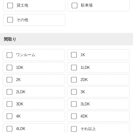
貸土地
駐車場
その他
間取り
ワンルーム
1K
1DK
1LDK
2K
2DK
2LDK
3K
3DK
3LDK
4K
4DK
4LDK
それ以上