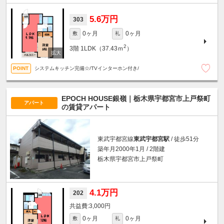
5.6万円
303
0ヶ月
0ヶ月
敷
礼
2
3階
1LDK（37.43ｍ
）
システムキッチン完備☆/TVインターホン付き/
EPOCH HOUSE銀嶺｜栃木県宇都宮市上戸祭町
アパート
の賃貸アパート
東武宇都宮線
東武宇都宮駅
/ 徒歩51分
築年月2000年1月 / 2階建
栃木県宇都宮市上戸祭町
4.1万円
202
3,000円
0ヶ月
0ヶ月
敷
礼