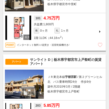
栃木県宇都宮市中里町
4.75万円
101
1,800円
0ヶ月
1ヶ月
敷
礼
2
1階
1LDK（44.18ｍ
）
インターネット無料☆/追焚き・浴室乾燥機付き/
サンライト D｜栃木県宇都宮市上戸祭町の賃貸
アパート
アパート
ＪＲ東北本線
宇都宮駅
/ 第２グリーンヒル
北 バス乗車時間24分 停歩9分
築年月2010年3月 / 2階建
栃木県宇都宮市上戸祭町
5.85万円
203