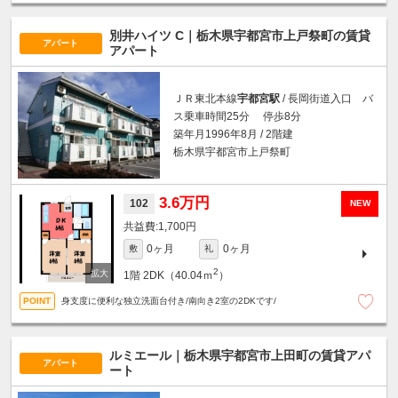
別井ハイツ C｜栃木県宇都宮市上戸祭町の賃貸
アパート
アパート
ＪＲ東北本線
宇都宮駅
/ 長岡街道入口 バ
ス乗車時間25分 停歩8分
築年月1996年8月 / 2階建
栃木県宇都宮市上戸祭町
3.6万円
102
NEW
1,700円
0ヶ月
0ヶ月
敷
礼
2
1階
2DK（40.04ｍ
）
身支度に便利な独立洗面台付き/南向き2室の2DKです/
ルミエール｜栃木県宇都宮市上田町の賃貸アパ
アパート
ート