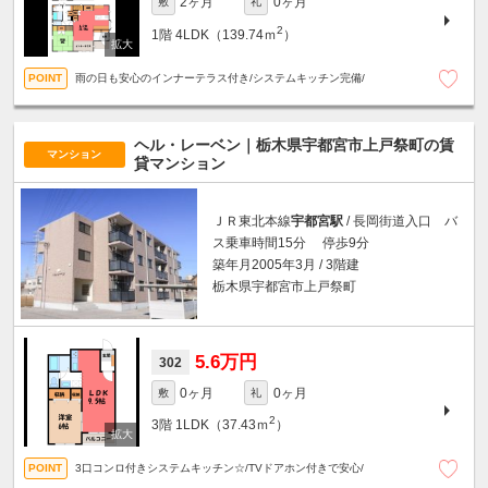
2ヶ月
0ヶ月
敷
礼
2
1階
4LDK（139.74ｍ
）
雨の日も安心のインナーテラス付き/システムキッチン完備/
ヘル・レーベン｜栃木県宇都宮市上戸祭町の賃
マンション
貸マンション
ＪＲ東北本線
宇都宮駅
/ 長岡街道入口 バ
ス乗車時間15分 停歩9分
築年月2005年3月 / 3階建
栃木県宇都宮市上戸祭町
5.6万円
302
0ヶ月
0ヶ月
敷
礼
2
3階
1LDK（37.43ｍ
）
3口コンロ付きシステムキッチン☆/TVドアホン付きで安心/