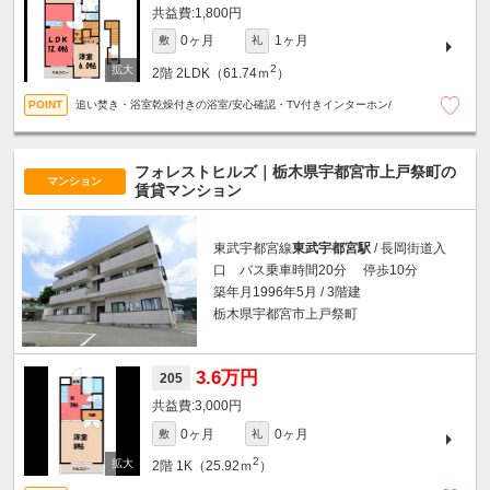
1,800円
0ヶ月
1ヶ月
敷
礼
2
2階
2LDK（61.74ｍ
）
追い焚き・浴室乾燥付きの浴室/安心確認・TV付きインターホン/
フォレストヒルズ｜栃木県宇都宮市上戸祭町の
マンション
賃貸マンション
東武宇都宮線
東武宇都宮駅
/ 長岡街道入
口 バス乗車時間20分 停歩10分
築年月1996年5月 / 3階建
栃木県宇都宮市上戸祭町
3.6万円
205
3,000円
0ヶ月
0ヶ月
敷
礼
2
2階
1K（25.92ｍ
）