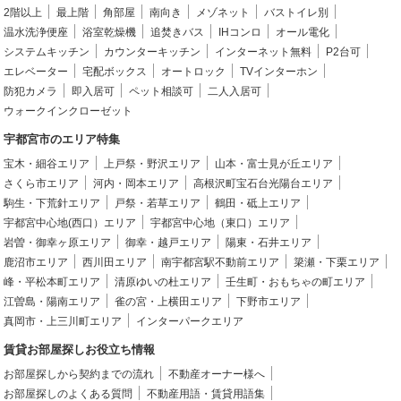
2階以上
最上階
角部屋
南向き
メゾネット
バストイレ別
温水洗浄便座
浴室乾燥機
追焚きバス
IHコンロ
オール電化
システムキッチン
カウンターキッチン
インターネット無料
P2台可
エレベーター
宅配ボックス
オートロック
TVインターホン
防犯カメラ
即入居可
ペット相談可
二人入居可
ウォークインクローゼット
宇都宮市のエリア特集
宝木・細谷エリア
上戸祭・野沢エリア
山本・富士見が丘エリア
さくら市エリア
河内・岡本エリア
高根沢町宝石台光陽台エリア
駒生・下荒針エリア
戸祭・若草エリア
鶴田・砥上エリア
宇都宮中心地(西口）エリア
宇都宮中心地（東口）エリア
岩曽・御幸ヶ原エリア
御幸・越戸エリア
陽東・石井エリア
鹿沼市エリア
西川田エリア
南宇都宮駅不動前エリア
簗瀬・下栗エリア
峰・平松本町エリア
清原ゆいの杜エリア
壬生町・おもちゃの町エリア
江曽島・陽南エリア
雀の宮・上横田エリア
下野市エリア
真岡市・上三川町エリア
インターパークエリア
賃貸お部屋探しお役立ち情報
お部屋探しから契約までの流れ
不動産オーナー様へ
お部屋探しのよくある質問
不動産用語・賃貸用語集