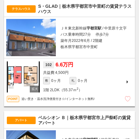
S・GLAD｜栃木県宇都宮市中里町の賃貸テラス
テラスハウス
ハウス
ＪＲ東北新幹線
宇都宮駅
/ 中里原十文字
バス乗車時間27分 停歩7分
築年月2022年6月 / 2階建
栃木県宇都宮市中里町
6.6万円
102
4,500円
0ヶ月
0ヶ月
敷
礼
2
1階
2LDK（55.37ｍ
）
追い焚き・温水洗浄便座付き☆/インターネット無料/
ベルシオン Ｂ｜栃木県宇都宮市上戸祭町の賃貸
アパート
アパート