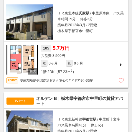
ＪＲ東北本線
氏家駅
/ 中里原車庫 バス乗
車時間15分 停歩3分
築年月2012年3月 / 2階建
栃木県宇都宮市中里町
5.7万円
105
3,500円
0ヶ月
0ヶ月
敷
礼
2
1階
2DK（57.23ｍ
）
収納充実便利な追焚き付き☆/安心のＴＶドアホン完備/
オルデン B｜栃木県宇都宮市中里町の賃貸アパ
アパート
ート
ＪＲ東北新幹線
宇都宮駅
/ 中里町十文字
バス乗車時間41分 停歩6分
築年月2011年5月 / 2階建