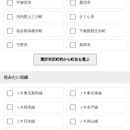
宇都宮市
鹿沼市
河内郡上三川町
さくら市
塩谷郡高根沢町
下都賀郡壬生町
下野市
真岡市
住みたい沿線
ＪＲ東北新幹線
ＪＲ東北本線
ＪＲ両毛線
ＪＲ水戸線
ＪＲ日光線
ＪＲ烏山線