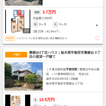
3.7万円
205
2,500円
0ヶ月
0ヶ月
敷
礼
2
2階
2DK（41.64ｍ
）
シャワートイレ付き/便利な追い焚き機能付き☆/
豊郷台3丁目ハウス｜栃木県宇都宮市豊郷台３丁
一戸建て
目の賃貸一戸建て
ＪＲ東北新幹線
宇都宮駅
/ 豊郷台中央公園
前 バス乗車時間21分 停歩1分
築年月2014年3月 / 2階建
栃木県宇都宮市豊郷台３丁目
13.5万円
1