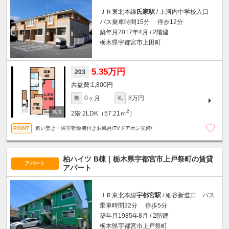
ＪＲ東北本線
氏家駅
/ 上河内中学校入口
バス乗車時間15分 停歩12分
築年月2017年4月 / 2階建
栃木県宇都宮市上田町
5.35万円
203
1,800円
0ヶ月
8万円
敷
礼
2
2階
2LDK（57.21ｍ
）
追い焚き・浴室乾燥機付きお風呂/TVドアホン完備/
柏ハイツ B棟｜栃木県宇都宮市上戸祭町の賃貸
アパート
アパート
ＪＲ東北本線
宇都宮駅
/ 細谷新道口 バス
乗車時間32分 停歩5分
築年月1985年8月 / 2階建
栃木県宇都宮市上戸祭町