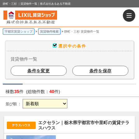
静町・三杉 ｜賃貸物件一覧｜株式会社あるある不動産
宇都宮賃貸ショップ
賃貸物件検索
静町・三杉 賃貸物件一覧
選択中の条件
賃貸物件一覧
条件を変更
条件を保存
棟数
35
件 (総物件数：
40
件)
並び順 ：
エクセラン｜栃木県宇都宮市中里町の賃貸テラ
テラスハウス
スハウス