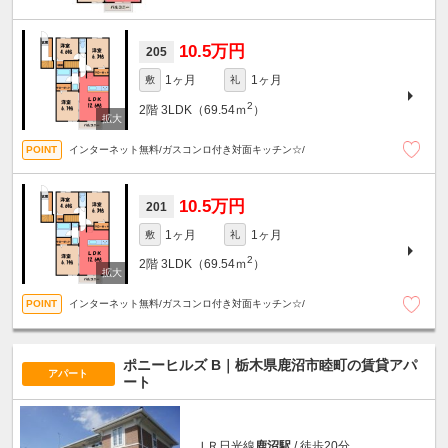
10.5万円
205
1ヶ月
1ヶ月
敷
礼
2
2階
3LDK（69.54ｍ
）
インターネット無料/ガスコンロ付き対面キッチン☆/
10.5万円
201
1ヶ月
1ヶ月
敷
礼
2
2階
3LDK（69.54ｍ
）
インターネット無料/ガスコンロ付き対面キッチン☆/
ポニーヒルズ B｜栃木県鹿沼市睦町の賃貸アパ
アパート
ート
ＪＲ日光線
鹿沼駅
/ 徒歩20分