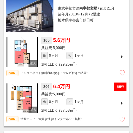
東武宇都宮線
南宇都宮駅
/ 徒歩21分
築年月2013年12月 / 2階建
栃木県宇都宮市鶴田町
5.6万円
105
5,000円
0ヶ月
1ヶ月
敷
礼
2
1階
1LDK（29.25ｍ
）
インターネット無料/追い焚き・テレビ付きの浴室/
6.4万円
206
NEW
5,000円
0ヶ月
1ヶ月
敷
礼
2
2階
1LDK（37.53ｍ
）
浴室テレビ・追焚き付き/インターネット無料/