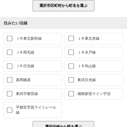
住みたい沿線
ＪＲ東北新幹線
ＪＲ東北本線
ＪＲ両毛線
ＪＲ水戸線
ＪＲ日光線
ＪＲ烏山線
真岡鐵道
東武日光線
東武宇都宮線
湘南新宿ライン宇須
宇都宮芳賀ライトレール
線