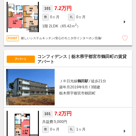
7.2万円
101
0ヶ月
0ヶ月
敷
礼
2
1階
2LDK（65.42ｍ
）
嬉しいシステムキッチン/安心のモニタ付インターホン完備/
コンフィデンス｜栃木県宇都宮市鶴田町の賃貸
アパート
アパート
ＪＲ日光線
鶴田駅
/ 徒歩21分
築年月2019年9月 / 3階建
栃木県宇都宮市鶴田町
7.2万円
101
5,000円
0ヶ月
1ヶ月
敷
礼