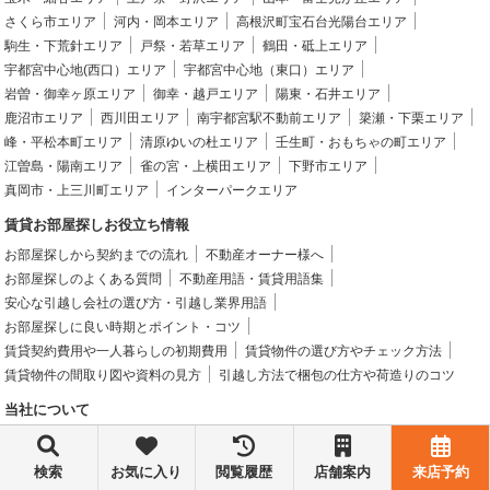
さくら市エリア
河内・岡本エリア
高根沢町宝石台光陽台エリア
駒生・下荒針エリア
戸祭・若草エリア
鶴田・砥上エリア
宇都宮中心地(西口）エリア
宇都宮中心地（東口）エリア
岩曽・御幸ヶ原エリア
御幸・越戸エリア
陽東・石井エリア
鹿沼市エリア
西川田エリア
南宇都宮駅不動前エリア
簗瀬・下栗エリア
峰・平松本町エリア
清原ゆいの杜エリア
壬生町・おもちゃの町エリア
江曽島・陽南エリア
雀の宮・上横田エリア
下野市エリア
真岡市・上三川町エリア
インターパークエリア
賃貸お部屋探しお役立ち情報
お部屋探しから契約までの流れ
不動産オーナー様へ
お部屋探しのよくある質問
不動産用語・賃貸用語集
安心な引越し会社の選び方・引越し業界用語
お部屋探しに良い時期とポイント・コツ
賃貸契約費用や一人暮らしの初期費用
賃貸物件の選び方やチェック方法
賃貸物件の間取り図や資料の見方
引越し方法で梱包の仕方や荷造りのコツ
当社について
トップページ
物件検索
お役立ち情報
お知らせ
スタッフ紹介
お客様の声
採用情報
会社概要
賃貸物件紹介ブログ
来店予約
検索
お気に入り
閲覧履歴
店舗案内
来店予約
プライバシーポリシー
勧誘方針