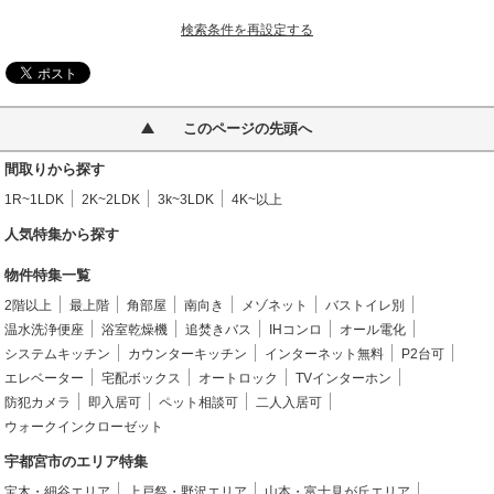
検索条件を再設定する
このページの先頭へ
間取りから探す
1R~1LDK
2K~2LDK
3k~3LDK
4K~以上
人気特集から探す
物件特集一覧
2階以上
最上階
角部屋
南向き
メゾネット
バストイレ別
温水洗浄便座
浴室乾燥機
追焚きバス
IHコンロ
オール電化
システムキッチン
カウンターキッチン
インターネット無料
P2台可
エレベーター
宅配ボックス
オートロック
TVインターホン
防犯カメラ
即入居可
ペット相談可
二人入居可
ウォークインクローゼット
宇都宮市のエリア特集
宝木・細谷エリア
上戸祭・野沢エリア
山本・富士見が丘エリア