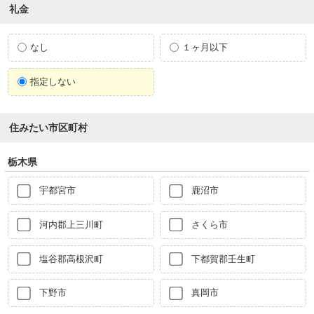
礼金
なし
１ヶ月以下
指定しない
住みたい市区町村
栃木県
宇都宮市
鹿沼市
河内郡上三川町
さくら市
塩谷郡高根沢町
下都賀郡壬生町
下野市
真岡市