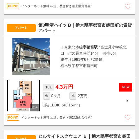
インターネット無料☆/追い焚き付き最上階角部屋/
第3明清ハイツ B｜栃木県宇都宮市鶴田町の賃貸
アパート
アパート
ＪＲ東北本線
宇都宮駅
/ 富士見小学校北
口 バス乗車時間14分 停歩6分
築年月1991年6月 / 2階建
栃木県宇都宮市鶴田町
4.3万円
101
NEW
0ヶ月
2万円
敷
礼
2
1階
1LDK（40.15ｍ
）
インターネット無料☆/追い焚き・洗髪洗面台付き/
ヒルサイドスクウェア Ｂ｜栃木県宇都宮市鶴田
アパート