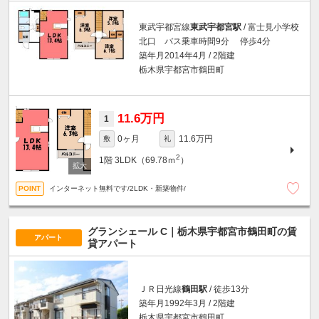
東武宇都宮線
東武宇都宮駅
/ 富士見小学校
北口 バス乗車時間9分 停歩4分
築年月2014年4月 / 2階建
栃木県宇都宮市鶴田町
11.6万円
1
0ヶ月
11.6万円
敷
礼
2
1階
3LDK（69.78ｍ
）
インターネット無料です/2LDK・新築物件/
グランシェール C｜栃木県宇都宮市鶴田町の賃
アパート
貸アパート
ＪＲ日光線
鶴田駅
/ 徒歩13分
築年月1992年3月 / 2階建
栃木県宇都宮市鶴田町