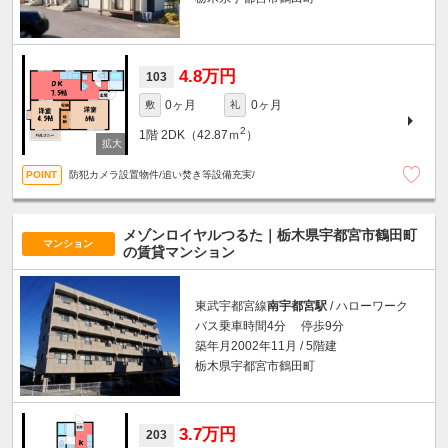
4.8万円
103
0ヶ月
0ヶ月
敷
礼
2
1階
2DK（42.87ｍ
）
防犯カメラ設置物件/追い焚き等設備充実/
メゾンロイヤルつるた｜栃木県宇都宮市鶴田町
マンション
の賃貸マンション
東武宇都宮線
南宇都宮駅
/ ハローワーク
バス乗車時間4分 停歩9分
築年月2002年11月 / 5階建
栃木県宇都宮市鶴田町
3.7万円
203