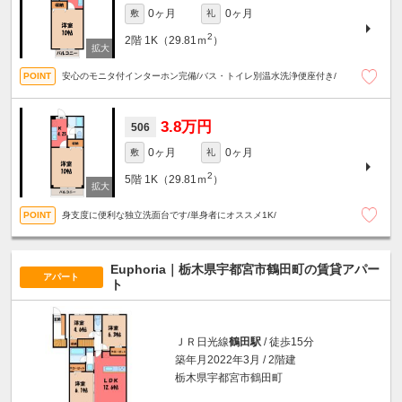
0ヶ月
0ヶ月
敷
礼
2
2階
1K（29.81ｍ
）
安心のモニタ付インターホン完備/バス・トイレ別温水洗浄便座付き/
3.8万円
506
0ヶ月
0ヶ月
敷
礼
2
5階
1K（29.81ｍ
）
身支度に便利な独立洗面台です/単身者にオススメ1K/
Euphoria｜栃木県宇都宮市鶴田町の賃貸アパー
アパート
ト
ＪＲ日光線
鶴田駅
/ 徒歩15分
築年月2022年3月 / 2階建
栃木県宇都宮市鶴田町