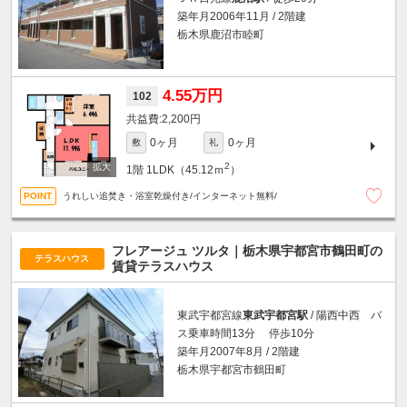
築年月2006年11月 / 2階建
栃木県鹿沼市睦町
4.55万円
102
2,200円
0ヶ月
0ヶ月
敷
礼
2
1階
1LDK（45.12ｍ
）
うれしい追焚き・浴室乾燥付き/インターネット無料/
フレアージュ ツルタ｜栃木県宇都宮市鶴田町の
テラスハウス
賃貸テラスハウス
東武宇都宮線
東武宇都宮駅
/ 陽西中西 バ
ス乗車時間13分 停歩10分
築年月2007年8月 / 2階建
栃木県宇都宮市鶴田町