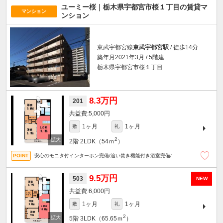
ユーミー桜｜栃木県宇都宮市桜１丁目の賃貸マ
マンション
ンション
東武宇都宮線
東武宇都宮駅
/ 徒歩14分
築年月2021年3月 / 5階建
栃木県宇都宮市桜１丁目
8.3万円
201
5,000円
1ヶ月
1ヶ月
敷
礼
2
2階
2LDK（54ｍ
）
安心のモニタ付インターホン完備/追い焚き機能付き浴室完備/
9.5万円
503
NEW
6,000円
1ヶ月
1ヶ月
敷
礼
2
5階
3LDK（65.65ｍ
）