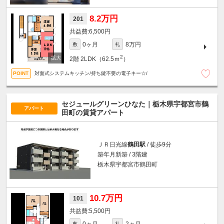
8.2万円
201
6,500円
0ヶ月
8万円
敷
礼
2
2階
2LDK（62.5ｍ
）
対面式システムキッチン/持ち鍵不要の電子キー☆/
セジュールグリーンひなた｜栃木県宇都宮市鶴
アパート
田町の賃貸アパート
ＪＲ日光線
鶴田駅
/ 徒歩9分
築年月新築 / 3階建
栃木県宇都宮市鶴田町
10.7万円
101
5,500円
敷
礼