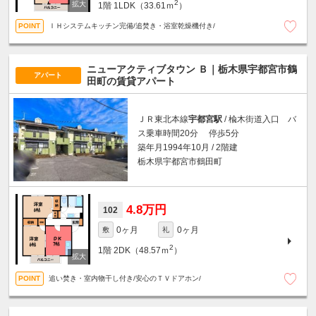
2
1階
1LDK（33.61ｍ
）
ＩＨシステムキッチン完備/追焚き・浴室乾燥機付き/
ニューアクティブタウン Ｂ｜栃木県宇都宮市鶴
アパート
田町の賃貸アパート
ＪＲ東北本線
宇都宮駅
/ 楡木街道入口 バ
ス乗車時間20分 停歩5分
築年月1994年10月 / 2階建
栃木県宇都宮市鶴田町
4.8万円
102
0ヶ月
0ヶ月
敷
礼
2
1階
2DK（48.57ｍ
）
追い焚き・室内物干し付き/安心のＴＶドアホン/