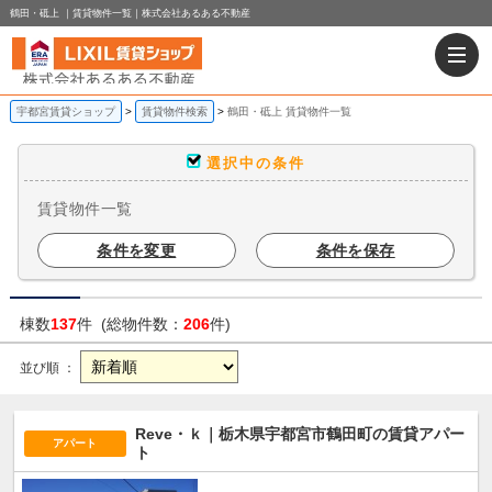
鶴田・砥上 ｜賃貸物件一覧｜株式会社あるある不動産
宇都宮賃貸ショップ
賃貸物件検索
鶴田・砥上 賃貸物件一覧
選択中の条件
賃貸物件一覧
条件を変更
条件を保存
棟数
137
件 (総物件数：
206
件)
並び順 ：
Reve・ｋ｜栃木県宇都宮市鶴田町の賃貸アパー
アパート
ト