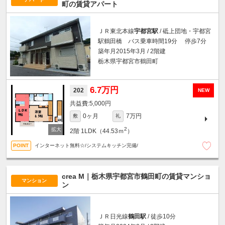
町の賃貸アパート
ＪＲ東北本線
宇都宮駅
/ 砥上団地・宇都宮
駅鶴田橋 バス乗車時間19分 停歩7分
築年月2015年3月 / 2階建
栃木県宇都宮市鶴田町
6.7万円
202
NEW
5,000円
0ヶ月
7万円
敷
礼
2
2階
1LDK（44.53ｍ
）
インターネット無料☆/システムキッチン完備/
crea M｜栃木県宇都宮市鶴田町の賃貸マンショ
マンション
ン
ＪＲ日光線
鶴田駅
/ 徒歩10分