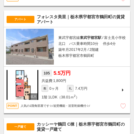
フォレスタ美里｜栃木県宇都宮市鶴田町の賃貸
アパート
アパート
東武宇都宮線
東武宇都宮駅
/ 富士見小学校
北口 バス乗車時間10分 停歩4分
築年月2017年2月 / 2階建
栃木県宇都宮市鶴田町
5.5万円
105
1,800円
0ヶ月
7.4万円
敷
礼
2
1階
1LDK（38.01ｍ
）
人気の1階角部屋です☆/追焚機能・浴室乾燥機付☆/
カッシーヤ鶴田 C棟｜栃木県宇都宮市鶴田町の
一戸建て
賃貸一戸建て