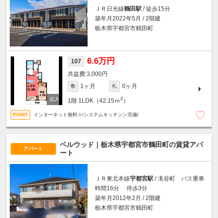
ＪＲ日光線
鶴田駅
/ 徒歩15分
築年月2022年5月 / 2階建
栃木県宇都宮市鶴田町
6.6万円
107
3,000円
1ヶ月
0ヶ月
敷
礼
2
1階
1LDK（42.15ｍ
）
インターネット無料☆/システムキッチンン完備/
ベルウッド｜栃木県宇都宮市鶴田町の賃貸アパ
アパート
ート
ＪＲ東北本線
宇都宮駅
/ 滝谷町 バス乗車
時間16分 停歩3分
築年月2012年2月 / 2階建
栃木県宇都宮市鶴田町