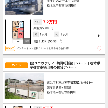
築年月2024年2月 / 3階建
栃木県宇都宮市鶴田町
7.2万円
106
2,000円
1ヶ月
1ヶ月
敷
礼
2
1階
2LDK（50.53ｍ
）
インターネット無料☆/ペットと暮らせるお部屋/
仮)ユニヴァリィII鶴田町新築アパート｜栃木県
アパート
宇都宮市鶴田町の賃貸アパート
東武宇都宮線
南宇都宮駅
/ 徒歩18分
築年月新築 / 2階建
栃木県宇都宮市鶴田町