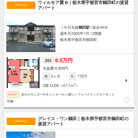
ウィルモア霞 B｜栃木県宇都宮市鶴田町の賃貸
アパート
アパート
ＪＲ日光線
鶴田駅
/ 徒歩34分
築年月2005年7月 / 2階建
栃木県宇都宮市鶴田町
6.5万円
202
4,000円
0ヶ月
7万円
敷
礼
2
2階
1LDK（47.7ｍ
）
安心のモニター付きインターホン/嬉しいウォークインクローゼット
完備/
グレイス・ワン鶴田｜栃木県宇都宮市鶴田町の
アパート
賃貸アパート