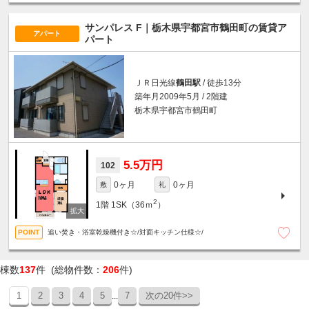
サンパレス F｜栃木県宇都宮市鶴田町の賃貸ア
アパート
パート
ＪＲ日光線
鶴田駅
/ 徒歩13分
築年月2009年5月 / 2階建
栃木県宇都宮市鶴田町
5.5万円
102
0ヶ月
0ヶ月
敷
礼
2
1階
1SK（36ｍ
）
追い焚き・浴室乾燥機付き☆/対面キッチン仕様☆/
棟数
137
件 (総物件数：
206
件)
1
2
3
4
5
7
次の20件>>
...