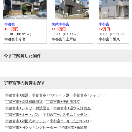
宇都宮
東武宇都宮
宇都宮
10.5万円
11.5万円
12万円
3LDK（88.95㎡）
3LDK（87.77㎡）
3LDK（85.50㎡）
宇都宮市今宮
宇都宮市上戸祭
宇都宮市陽東
今まで閲覧した物件
宇都宮市の賃貸を探す
宇都宮市+給湯
宇都宮市+バストイレ別
宇都宮市+シャワー
宇都宮市+追焚機能浴室
宇都宮市+洗面所独立
宇都宮市+シャワー付洗面台
宇都宮市+温水洗浄便座
宇都宮市+オートバス
宇都宮市+システムキッチン
宇都宮市+対面式キッチン
宇都宮市+3口以上コンロ
宇都宮市+IHクッキングヒーター
宇都宮市+角部屋