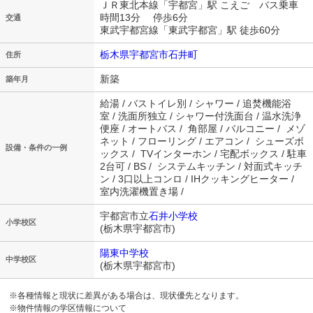
ＪＲ東北本線「宇都宮」駅 こえご バス乗車
時間13分 停歩6分
交通
東武宇都宮線「東武宇都宮」駅 徒歩60分
栃木県宇都宮市石井町
住所
新築
築年月
給湯 / バストイレ別 / シャワー / 追焚機能浴
室 / 洗面所独立 / シャワー付洗面台 / 温水洗浄
便座 / オートバス / 角部屋 / バルコニー / メゾ
ネット / フローリング / エアコン / シューズボ
設備・条件の一例
ックス / TVインターホン / 宅配ボックス / 駐車
2台可 / BS / システムキッチン / 対面式キッチ
ン / 3口以上コンロ / IHクッキングヒーター /
室内洗濯機置き場 /
宇都宮市立
石井小学校
小学校区
(栃木県宇都宮市)
陽東中学校
中学校区
(栃木県宇都宮市)
※各種情報と現状に差異がある場合は、現状優先となります。
※物件情報の学区情報について