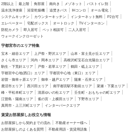
2階以上
最上階
角部屋
南向き
メゾネット
バストイレ別
温水洗浄便座
浴室乾燥機
追焚きバス
IHコンロ
オール電化
システムキッチン
カウンターキッチン
インターネット無料
P2台可
エレベーター
宅配ボックス
オートロック
TVインターホン
防犯カメラ
即入居可
ペット相談可
二人入居可
ウォークインクローゼット
宇都宮市のエリア特集
宝木・細谷エリア
上戸祭・野沢エリア
山本・富士見が丘エリア
さくら市エリア
河内・岡本エリア
高根沢町宝石台光陽台エリア
駒生・下荒針エリア
戸祭・若草エリア
鶴田・砥上エリア
宇都宮中心地(西口）エリア
宇都宮中心地（東口）エリア
岩曽・御幸ヶ原エリア
御幸・越戸エリア
陽東・石井エリア
鹿沼市エリア
西川田エリア
南宇都宮駅不動前エリア
簗瀬・下栗エリア
峰・平松本町エリア
清原ゆいの杜エリア
壬生町・おもちゃの町エリア
江曽島・陽南エリア
雀の宮・上横田エリア
下野市エリア
真岡市・上三川町エリア
インターパークエリア
賃貸お部屋探しお役立ち情報
お部屋探しから契約までの流れ
不動産オーナー様へ
お部屋探しのよくある質問
不動産用語・賃貸用語集