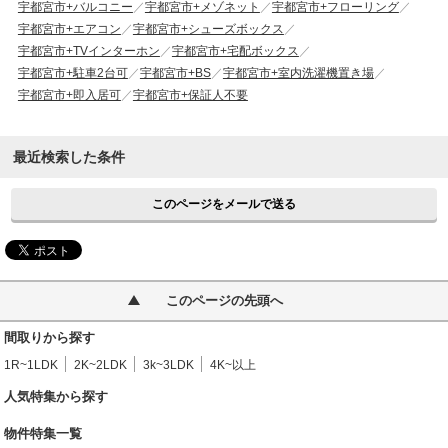
宇都宮市+バルコニー
宇都宮市+メゾネット
宇都宮市+フローリング
宇都宮市+エアコン
宇都宮市+シューズボックス
宇都宮市+TVインターホン
宇都宮市+宅配ボックス
宇都宮市+駐車2台可
宇都宮市+BS
宇都宮市+室内洗濯機置き場
宇都宮市+即入居可
宇都宮市+保証人不要
最近検索した条件
このページをメールで送る
このページの先頭へ
間取りから探す
1R~1LDK
2K~2LDK
3k~3LDK
4K~以上
人気特集から探す
物件特集一覧