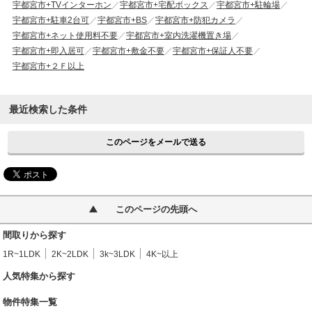
宇都宮市+TVインターホン
宇都宮市+宅配ボックス
宇都宮市+駐輪場
宇都宮市+駐車2台可
宇都宮市+BS
宇都宮市+防犯カメラ
宇都宮市+ネット使用料不要
宇都宮市+室内洗濯機置き場
宇都宮市+即入居可
宇都宮市+敷金不要
宇都宮市+保証人不要
宇都宮市+２Ｆ以上
最近検索した条件
このページをメールで送る
このページの先頭へ
間取りから探す
1R~1LDK
2K~2LDK
3k~3LDK
4K~以上
人気特集から探す
物件特集一覧