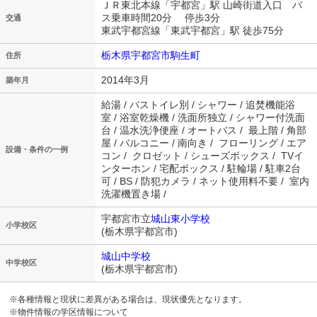
ＪＲ東北本線「宇都宮」駅 山崎街道入口 バ
ス乗車時間20分 停歩3分
交通
東武宇都宮線「東武宇都宮」駅 徒歩75分
栃木県宇都宮市駒生町
住所
2014年3月
築年月
給湯 / バストイレ別 / シャワー / 追焚機能浴
室 / 浴室乾燥機 / 洗面所独立 / シャワー付洗面
台 / 温水洗浄便座 / オートバス / 最上階 / 角部
屋 / バルコニー / 南向き / フローリング / エア
設備・条件の一例
コン / クロゼット / シューズボックス / TVイ
ンターホン / 宅配ボックス / 駐輪場 / 駐車2台
可 / BS / 防犯カメラ / ネット使用料不要 / 室内
洗濯機置き場 /
宇都宮市立
城山東小学校
小学校区
(栃木県宇都宮市)
城山中学校
中学校区
(栃木県宇都宮市)
※各種情報と現状に差異がある場合は、現状優先となります。
※物件情報の学区情報について