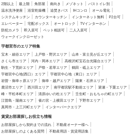
2階以上
最上階
角部屋
南向き
メゾネット
バストイレ別
温水洗浄便座
浴室乾燥機
追焚きバス
IHコンロ
オール電化
システムキッチン
カウンターキッチン
インターネット無料
P2台可
エレベーター
宅配ボックス
オートロック
TVインターホン
防犯カメラ
即入居可
ペット相談可
二人入居可
ウォークインクローゼット
宇都宮市のエリア特集
宝木・細谷エリア
上戸祭・野沢エリア
山本・富士見が丘エリア
さくら市エリア
河内・岡本エリア
高根沢町宝石台光陽台エリア
駒生・下荒針エリア
戸祭・若草エリア
鶴田・砥上エリア
宇都宮中心地(西口）エリア
宇都宮中心地（東口）エリア
岩曽・御幸ヶ原エリア
御幸・越戸エリア
陽東・石井エリア
鹿沼市エリア
西川田エリア
南宇都宮駅不動前エリア
簗瀬・下栗エリア
峰・平松本町エリア
清原ゆいの杜エリア
壬生町・おもちゃの町エリア
江曽島・陽南エリア
雀の宮・上横田エリア
下野市エリア
真岡市・上三川町エリア
インターパークエリア
賃貸お部屋探しお役立ち情報
お部屋探しから契約までの流れ
不動産オーナー様へ
お部屋探しのよくある質問
不動産用語・賃貸用語集