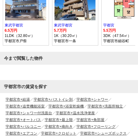
東武宇都宮
東武宇都宮
宇都宮
6.5万円
5.7万円
5.5万円
1LDK（32.80㎡）
1K（30.20㎡）
3DK（47.54㎡）
宇都宮市戸祭
宇都宮市一条
宇都宮市細谷町
今まで閲覧した物件
宇都宮市の賃貸を探す
宇都宮市+給湯
宇都宮市+バストイレ別
宇都宮市+シャワー
宇都宮市+追焚機能浴室
宇都宮市+浴室乾燥機
宇都宮市+洗面所独立
宇都宮市+シャワー付洗面台
宇都宮市+温水洗浄便座
宇都宮市+オートバス
宇都宮市+最上階
宇都宮市+角部屋
宇都宮市+バルコニー
宇都宮市+南向き
宇都宮市+フローリング
宇都宮市+エアコン
宇都宮市+クロゼット
宇都宮市+シューズボックス