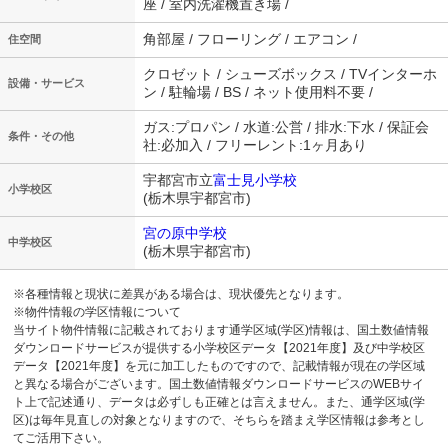
座 / 室内洗濯機置き場 /
角部屋 / フローリング / エアコン /
住空間
クロゼット / シューズボックス / TVインターホ
設備・サービス
ン / 駐輪場 / BS / ネット使用料不要 /
ガス:プロパン / 水道:公営 / 排水:下水 / 保証会
条件・その他
社:必加入 / フリーレント:1ヶ月あり
宇都宮市立
富士見小学校
小学校区
(栃木県宇都宮市)
宮の原中学校
中学校区
(栃木県宇都宮市)
※各種情報と現状に差異がある場合は、現状優先となります。
※物件情報の学区情報について
当サイト物件情報に記載されております通学区域(学区)情報は、国土数値情報
ダウンロードサービスが提供する小学校区データ【2021年度】及び中学校区
データ【2021年度】を元に加工したものですので、記載情報が現在の学区域
と異なる場合がございます。国土数値情報ダウンロードサービスのWEBサイ
ト上で記述通り、データは必ずしも正確とは言えません。また、通学区域(学
区)は毎年見直しの対象となりますので、そちらを踏まえ学区情報は参考とし
てご活用下さい。