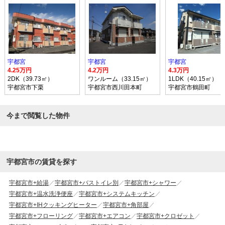
宇都宮
宇都宮
宇都宮
4.25万円
4.2万円
4.3万円
2DK（39.73㎡）
ワンルーム（33.15㎡）
1LDK（40.15㎡）
宇都宮市下栗
宇都宮市西川田本町
宇都宮市鶴田町
今まで閲覧した物件
宇都宮市の賃貸を探す
宇都宮市+給湯
宇都宮市+バストイレ別
宇都宮市+シャワー
宇都宮市+温水洗浄便座
宇都宮市+システムキッチン
宇都宮市+IHクッキングヒーター
宇都宮市+角部屋
宇都宮市+フローリング
宇都宮市+エアコン
宇都宮市+クロゼット