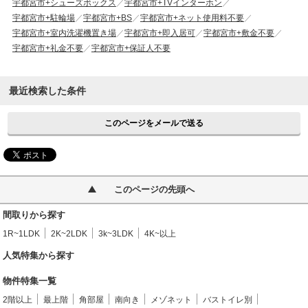
宇都宮市+シューズボックス
宇都宮市+TVインターホン
宇都宮市+駐輪場
宇都宮市+BS
宇都宮市+ネット使用料不要
宇都宮市+室内洗濯機置き場
宇都宮市+即入居可
宇都宮市+敷金不要
宇都宮市+礼金不要
宇都宮市+保証人不要
最近検索した条件
このページをメールで送る
このページの先頭へ
間取りから探す
1R~1LDK
2K~2LDK
3k~3LDK
4K~以上
人気特集から探す
物件特集一覧
2階以上
最上階
角部屋
南向き
メゾネット
バストイレ別