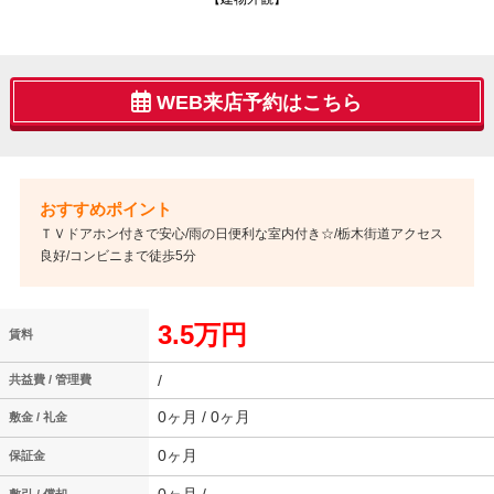
WEB来店予約はこちら
ＴＶドアホン付きで安心/雨の日便利な室内付き☆/栃木街道アクセス
良好/コンビニまで徒歩5分
3.5万円
賃料
/
共益費 / 管理費
0ヶ月 / 0ヶ月
敷金 / 礼金
0ヶ月
保証金