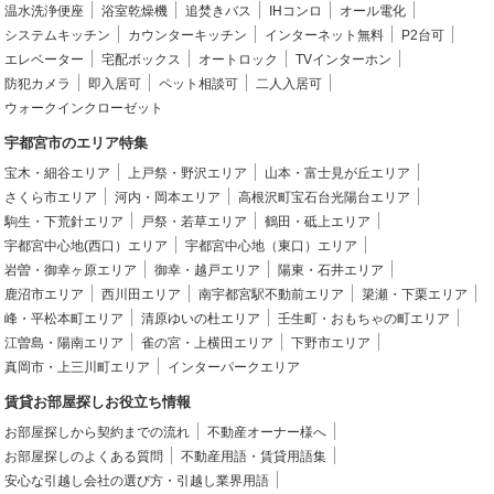
温水洗浄便座
浴室乾燥機
追焚きバス
IHコンロ
オール電化
システムキッチン
カウンターキッチン
インターネット無料
P2台可
エレベーター
宅配ボックス
オートロック
TVインターホン
防犯カメラ
即入居可
ペット相談可
二人入居可
ウォークインクローゼット
宇都宮市のエリア特集
宝木・細谷エリア
上戸祭・野沢エリア
山本・富士見が丘エリア
さくら市エリア
河内・岡本エリア
高根沢町宝石台光陽台エリア
駒生・下荒針エリア
戸祭・若草エリア
鶴田・砥上エリア
宇都宮中心地(西口）エリア
宇都宮中心地（東口）エリア
岩曽・御幸ヶ原エリア
御幸・越戸エリア
陽東・石井エリア
鹿沼市エリア
西川田エリア
南宇都宮駅不動前エリア
簗瀬・下栗エリア
峰・平松本町エリア
清原ゆいの杜エリア
壬生町・おもちゃの町エリア
江曽島・陽南エリア
雀の宮・上横田エリア
下野市エリア
真岡市・上三川町エリア
インターパークエリア
賃貸お部屋探しお役立ち情報
お部屋探しから契約までの流れ
不動産オーナー様へ
お部屋探しのよくある質問
不動産用語・賃貸用語集
安心な引越し会社の選び方・引越し業界用語