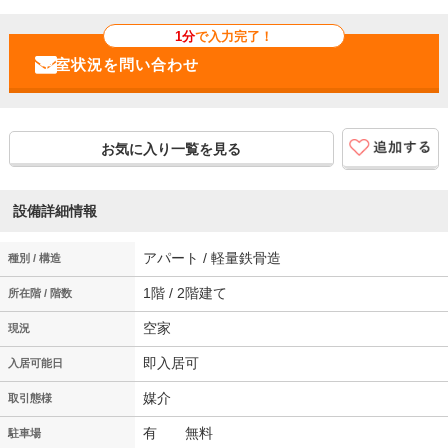
1分
で入力完了！
お気に入り一覧を見る
設備詳細情報
アパート / 軽量鉄骨造
種別 / 構造
1階 / 2階建て
所在階 / 階数
空家
現況
即入居可
入居可能日
媒介
取引態様
有 無料
駐車場