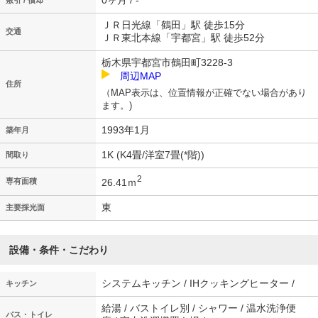
0ヶ月 / -
敷引 / 償却
ＪＲ日光線「鶴田」駅 徒歩15分
交通
ＪＲ東北本線「宇都宮」駅 徒歩52分
栃木県宇都宮市鶴田町3228-3
周辺MAP
住所
（MAP表示は、位置情報が正確でない場合があり
ます。)
1993年1月
築年月
1K (K4畳/洋室7畳(*階))
間取り
2
26.41ｍ
専有面積
東
主要採光面
設備・条件・こだわり
システムキッチン / IHクッキングヒーター /
キッチン
給湯 / バストイレ別 / シャワー / 温水洗浄便
バス・トイレ