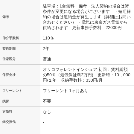
駐車場：1台無料 備考・法人契約の場合は諸
条件が変更になる場合がございます ・短期解
約の場合は違約金が発生します（詳細はお問い
備考
合わせください） ・電気は東京ガス電気から
供給されます 更新事務手数料 22000円
110％
仲介手数料
2年
契約期間
普通
借家区分
オリコフォレントインシュア 初回：賃料総額
の50％（最低保証料2万円) 更新時：10，000
保証会社
円/１年 収納手数料：330円/月
フリーレント:1ヶ月あり
フリーレント
不要
損保
なし
更新料
-
鍵交換代