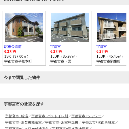
駅東公園前
宇都宮
宇都宮
6.2万円
6.2万円
6.2万円
1SK（37.60㎡）
1LDK（35.97㎡）
1LDK（45.45㎡）
宇都宮市平松本町
宇都宮市下栗
宇都宮市駒生町
今まで閲覧した物件
宇都宮市の賃貸を探す
宇都宮市+給湯
宇都宮市+バストイレ別
宇都宮市+シャワー
宇都宮市+追焚機能浴室
宇都宮市+浴室乾燥機
宇都宮市+洗面所独立
宇都宮市+シャワー付洗面台
宇都宮市+温水洗浄便座