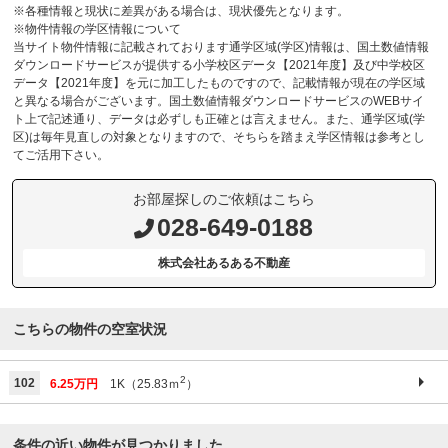
※各種情報と現状に差異がある場合は、現状優先となります。
※物件情報の学区情報について
当サイト物件情報に記載されております通学区域(学区)情報は、国土数値情報
ダウンロードサービスが提供する小学校区データ【2021年度】及び中学校区
データ【2021年度】を元に加工したものですので、記載情報が現在の学区域
と異なる場合がございます。国土数値情報ダウンロードサービスのWEBサイ
ト上で記述通り、データは必ずしも正確とは言えません。また、通学区域(学
区)は毎年見直しの対象となりますので、そちらを踏まえ学区情報は参考とし
てご活用下さい。
お部屋探しのご依頼はこちら
028-649-0188
株式会社あるある不動産
こちらの物件の空室状況
2
102
6.25万円
1K（25.83ｍ
）
条件の近い物件が見つかりました