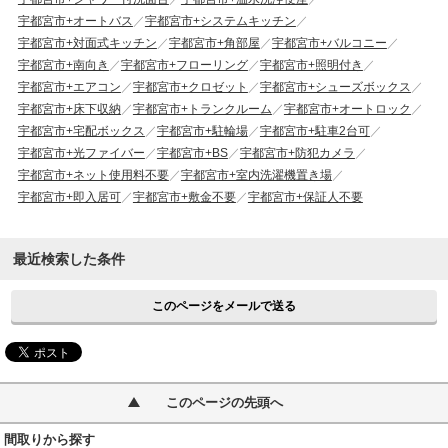
宇都宮市+オートバス
宇都宮市+システムキッチン
宇都宮市+対面式キッチン
宇都宮市+角部屋
宇都宮市+バルコニー
宇都宮市+南向き
宇都宮市+フローリング
宇都宮市+照明付き
宇都宮市+エアコン
宇都宮市+クロゼット
宇都宮市+シューズボックス
宇都宮市+床下収納
宇都宮市+トランクルーム
宇都宮市+オートロック
宇都宮市+宅配ボックス
宇都宮市+駐輪場
宇都宮市+駐車2台可
宇都宮市+光ファイバー
宇都宮市+BS
宇都宮市+防犯カメラ
宇都宮市+ネット使用料不要
宇都宮市+室内洗濯機置き場
宇都宮市+即入居可
宇都宮市+敷金不要
宇都宮市+保証人不要
最近検索した条件
このページをメールで送る
このページの先頭へ
間取りから探す