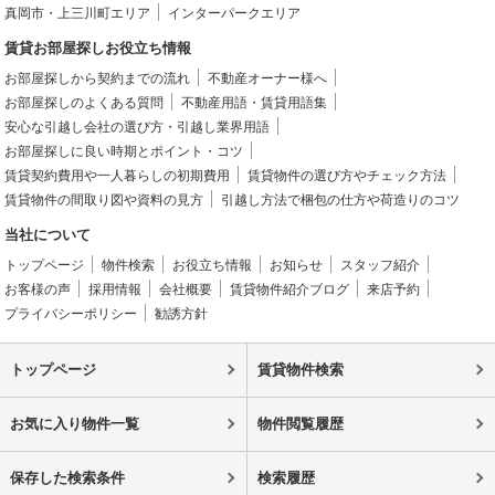
真岡市・上三川町エリア
インターパークエリア
賃貸お部屋探しお役立ち情報
お部屋探しから契約までの流れ
不動産オーナー様へ
お部屋探しのよくある質問
不動産用語・賃貸用語集
安心な引越し会社の選び方・引越し業界用語
お部屋探しに良い時期とポイント・コツ
賃貸契約費用や一人暮らしの初期費用
賃貸物件の選び方やチェック方法
賃貸物件の間取り図や資料の見方
引越し方法で梱包の仕方や荷造りのコツ
当社について
トップページ
物件検索
お役立ち情報
お知らせ
スタッフ紹介
お客様の声
採用情報
会社概要
賃貸物件紹介ブログ
来店予約
プライバシーポリシー
勧誘方針
トップページ
賃貸物件検索
お気に入り物件一覧
物件閲覧履歴
保存した検索条件
検索履歴