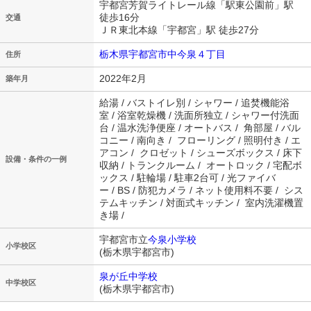
宇都宮芳賀ライトレール線「駅東公園前」駅
徒歩16分
交通
ＪＲ東北本線「宇都宮」駅 徒歩27分
栃木県宇都宮市中今泉４丁目
住所
2022年2月
築年月
給湯 / バストイレ別 / シャワー / 追焚機能浴
室 / 浴室乾燥機 / 洗面所独立 / シャワー付洗面
台 / 温水洗浄便座 / オートバス / 角部屋 / バル
コニー / 南向き / フローリング / 照明付き / エ
アコン / クロゼット / シューズボックス / 床下
設備・条件の一例
収納 / トランクルーム / オートロック / 宅配ボ
ックス / 駐輪場 / 駐車2台可 / 光ファイバ
ー / BS / 防犯カメラ / ネット使用料不要 / シス
テムキッチン / 対面式キッチン / 室内洗濯機置
き場 /
宇都宮市立
今泉小学校
小学校区
(栃木県宇都宮市)
泉が丘中学校
中学校区
(栃木県宇都宮市)