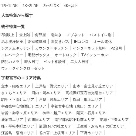
1R~1LDK
2K~2LDK
3k~3LDK
4K~以上
人気特集から探す
物件特集一覧
2階以上
最上階
角部屋
南向き
メゾネット
バストイレ別
温水洗浄便座
浴室乾燥機
追焚きバス
IHコンロ
オール電化
システムキッチン
カウンターキッチン
インターネット無料
P2台可
エレベーター
宅配ボックス
オートロック
TVインターホン
防犯カメラ
即入居可
ペット相談可
二人入居可
ウォークインクローゼット
宇都宮市のエリア特集
宝木・細谷エリア
上戸祭・野沢エリア
山本・富士見が丘エリア
さくら市エリア
河内・岡本エリア
高根沢町宝石台光陽台エリア
駒生・下荒針エリア
戸祭・若草エリア
鶴田・砥上エリア
宇都宮中心地(西口）エリア
宇都宮中心地（東口）エリア
岩曽・御幸ヶ原エリア
御幸・越戸エリア
陽東・石井エリア
鹿沼市エリア
西川田エリア
南宇都宮駅不動前エリア
簗瀬・下栗エリア
峰・平松本町エリア
清原ゆいの杜エリア
壬生町・おもちゃの町エリア
江曽島・陽南エリア
雀の宮・上横田エリア
下野市エリア