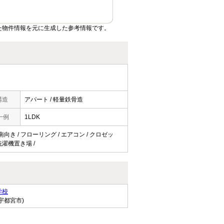
た物件情報を元に生成した参考情報です。
構造
アパート / 軽量鉄骨造
一例
1LDK
 南向き / フローリング / エアコン / クロゼッ
内洗濯機置き場 /
学校
宇都宮市)