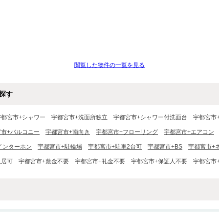
閲覧した物件の一覧を見る
探す
宇都宮市+シャワー
宇都宮市+洗面所独立
宇都宮市+シャワー付洗面台
宇都宮市
宮市+バルコニー
宇都宮市+南向き
宇都宮市+フローリング
宇都宮市+エアコン
インターホン
宇都宮市+駐輪場
宇都宮市+駐車2台可
宇都宮市+BS
宇都宮市+
入居可
宇都宮市+敷金不要
宇都宮市+礼金不要
宇都宮市+保証人不要
宇都宮市