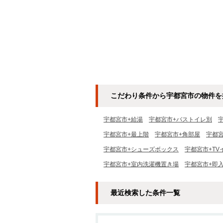
こだわり条件から宇都宮市の物件を
宇都宮市+給湯
宇都宮市+バストイレ別
宇都宮市+最上階
宇都宮市+角部屋
宇都
宇都宮市+シューズボックス
宇都宮市+TV
宇都宮市+室内洗濯機置き場
宇都宮市+即
最近検索した条件一覧