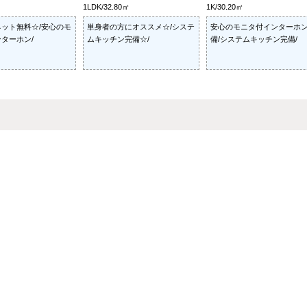
1LDK/32.80㎡
1K/30.20㎡
ット無料☆/安心のモ
単身者の方にオススメ☆/システ
安心のモニタ付インターホ
ターホン/
ムキッチン完備☆/
備/システムキッチン完備/