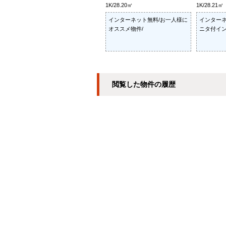
1K/28.20㎡
1K/28.21㎡
インターネット無料/お一人様に
インターネ
オススメ物件/
ニタ付イン
閲覧した物件の履歴