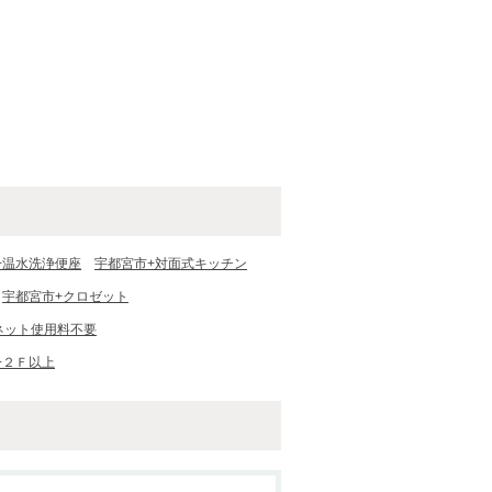
+温水洗浄便座
宇都宮市+対面式キッチン
宇都宮市+クロゼット
ネット使用料不要
+２Ｆ以上