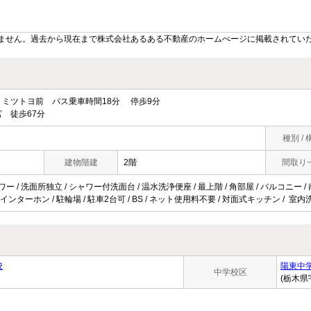
ません。過去から現在まで株式会社あるある不動産のホームぺージに掲載されてい
ミツトヨ前 バス乗車時間18分 停歩9分
 徒歩67分
種別 / 
建物階建
2階
間取り
ワー / 洗面所独立 / シャワー付洗面台 / 温水洗浄便座 / 最上階 / 角部屋 / バルコニー /
Vインターホン / 駐輪場 / 駐車2台可 / BS / ネット使用料不要 / 対面式キッチン / 室
校
陽東中
中学校区
(栃木県