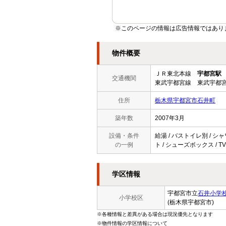
※このページの情報は広告情報ではあり
物件概要
ＪＲ東北本線
宇都宮駅
交通機関
東武宇都宮線 東武宇都宮
住所
栃木県宇都宮市石井町
築年数
2007年3月
設備・条件
給湯 / バストイレ別 / シャ
の一例
ト / シューズボックス / T
学区情報
宇都宮市立
石井小学
小学校区
(栃木県宇都宮市)
※各種情報と差異がある場合は現況優先となります
※物件情報の学区情報について