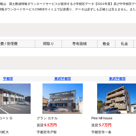
情報は、国土数値情報ダウンロードサービスが提供する小学校区データ【2021年度】及び中学校区デ
報ダウンロードサービスのWEBサイト上で記述通り、データは必ずしも正確とは言えません。また
費 / 管理費
間取り
専有面積
敷金
礼金
宇都宮
東武宇都宮
東武宇都宮
コート G
グラン カナル
Pine hill house
6.5万円
5.7万円
賃貸:
賃貸:
川町大
宇都宮市戸祭
宇都宮市一条