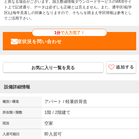
と異なる場合がございます。国土数値情報ダウンロードサービスのWEBサイ
ト上で記述通り、データは必ずしも正確とは言えません。また、通学区域(学
区)は毎年見直しの対象となりますので、そちらを踏まえ学区情報は参考とし
てご活用下さい。
1分
で入力完了！
お気に入り一覧を見る
設備詳細情報
アパート / 軽量鉄骨造
種別 / 構造
1階 / 2階建て
所在階 / 階数
空家
現況
即入居可
入居可能日