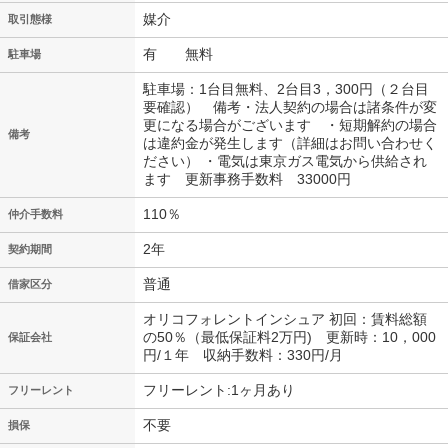
媒介
取引態様
有 無料
駐車場
駐車場：1台目無料、2台目3，300円（２台目
要確認） 備考・法人契約の場合は諸条件が変
更になる場合がございます ・短期解約の場合
備考
は違約金が発生します（詳細はお問い合わせく
ださい） ・電気は東京ガス電気から供給され
ます 更新事務手数料 33000円
110％
仲介手数料
2年
契約期間
普通
借家区分
オリコフォレントインシュア 初回：賃料総額
の50％（最低保証料2万円) 更新時：10，000
保証会社
円/１年 収納手数料：330円/月
フリーレント:1ヶ月あり
フリーレント
不要
損保