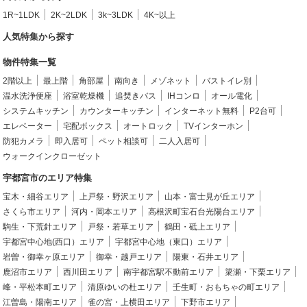
1R~1LDK
2K~2LDK
3k~3LDK
4K~以上
人気特集から探す
物件特集一覧
2階以上
最上階
角部屋
南向き
メゾネット
バストイレ別
温水洗浄便座
浴室乾燥機
追焚きバス
IHコンロ
オール電化
システムキッチン
カウンターキッチン
インターネット無料
P2台可
エレベーター
宅配ボックス
オートロック
TVインターホン
防犯カメラ
即入居可
ペット相談可
二人入居可
ウォークインクローゼット
宇都宮市のエリア特集
宝木・細谷エリア
上戸祭・野沢エリア
山本・富士見が丘エリア
さくら市エリア
河内・岡本エリア
高根沢町宝石台光陽台エリア
駒生・下荒針エリア
戸祭・若草エリア
鶴田・砥上エリア
宇都宮中心地(西口）エリア
宇都宮中心地（東口）エリア
岩曽・御幸ヶ原エリア
御幸・越戸エリア
陽東・石井エリア
鹿沼市エリア
西川田エリア
南宇都宮駅不動前エリア
簗瀬・下栗エリア
峰・平松本町エリア
清原ゆいの杜エリア
壬生町・おもちゃの町エリア
江曽島・陽南エリア
雀の宮・上横田エリア
下野市エリア