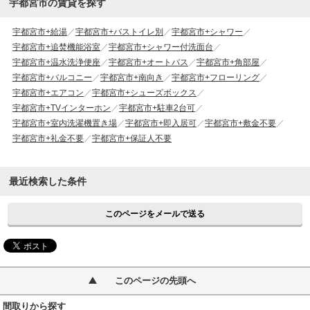
宇都宮市の賃貸を探す
宇都宮市+給湯
宇都宮市+バストイレ別
宇都宮市+シャワー
宇都宮市+追焚機能浴室
宇都宮市+シャワー付洗面台
宇都宮市+温水洗浄便座
宇都宮市+オートバス
宇都宮市+角部屋
宇都宮市+バルコニー
宇都宮市+南向き
宇都宮市+フローリング
宇都宮市+エアコン
宇都宮市+シューズボックス
宇都宮市+TVインターホン
宇都宮市+駐車2台可
宇都宮市+室内洗濯機置き場
宇都宮市+即入居可
宇都宮市+敷金不要
宇都宮市+礼金不要
宇都宮市+保証人不要
最近検索した条件
このページをメールで送る
このページの先頭へ
間取りから探す