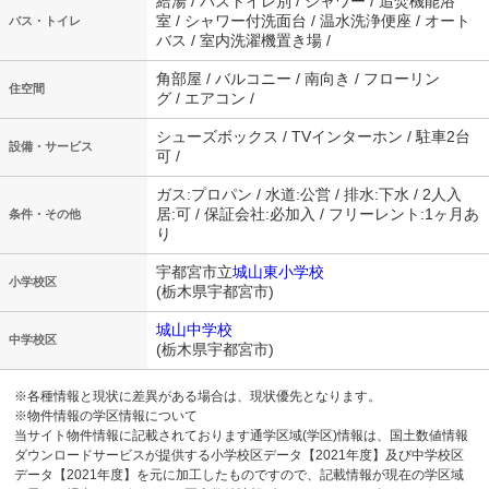
給湯 / バストイレ別 / シャワー / 追焚機能浴
室 / シャワー付洗面台 / 温水洗浄便座 / オート
バス・トイレ
バス / 室内洗濯機置き場 /
角部屋 / バルコニー / 南向き / フローリン
住空間
グ / エアコン /
シューズボックス / TVインターホン / 駐車2台
設備・サービス
可 /
ガス:プロパン / 水道:公営 / 排水:下水 / 2人入
居:可 / 保証会社:必加入 / フリーレント:1ヶ月あ
条件・その他
り
宇都宮市立
城山東小学校
小学校区
(栃木県宇都宮市)
城山中学校
中学校区
(栃木県宇都宮市)
※各種情報と現状に差異がある場合は、現状優先となります。
※物件情報の学区情報について
当サイト物件情報に記載されております通学区域(学区)情報は、国土数値情報
ダウンロードサービスが提供する小学校区データ【2021年度】及び中学校区
データ【2021年度】を元に加工したものですので、記載情報が現在の学区域