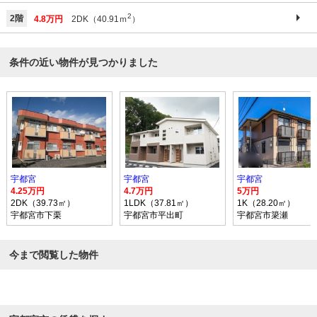
2
2階
4.8万円
2DK（40.91ｍ
）
条件の近い物件が見つかりました
宇都宮
宇都宮
宇都宮
4.25万円
4.7万円
5万円
2DK（39.73㎡）
1LDK（37.81㎡）
1K（28.20㎡）
宇都宮市下栗
宇都宮市平出町
宇都宮市簗瀬
今まで閲覧した物件