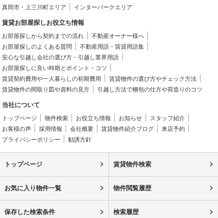
真岡市・上三川町エリア
インターパークエリア
賃貸お部屋探しお役立ち情報
お部屋探しから契約までの流れ
不動産オーナー様へ
お部屋探しのよくある質問
不動産用語・賃貸用語集
安心な引越し会社の選び方・引越し業界用語
お部屋探しに良い時期とポイント・コツ
賃貸契約費用や一人暮らしの初期費用
賃貸物件の選び方やチェック方法
賃貸物件の間取り図や資料の見方
引越し方法で梱包の仕方や荷造りのコツ
当社について
トップページ
物件検索
お役立ち情報
お知らせ
スタッフ紹介
お客様の声
採用情報
会社概要
賃貸物件紹介ブログ
来店予約
プライバシーポリシー
勧誘方針
トップページ
賃貸物件検索
お気に入り物件一覧
物件閲覧履歴
保存した検索条件
検索履歴