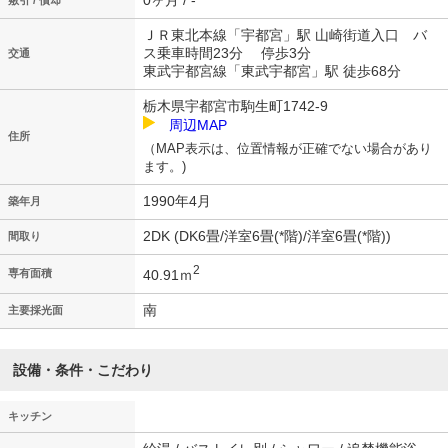
0ヶ月 / -
敷引 / 償却
ＪＲ東北本線「宇都宮」駅 山崎街道入口 バ
ス乗車時間23分 停歩3分
交通
東武宇都宮線「東武宇都宮」駅 徒歩68分
栃木県宇都宮市駒生町1742-9
周辺MAP
住所
（MAP表示は、位置情報が正確でない場合があり
ます。)
1990年4月
築年月
2DK (DK6畳/洋室6畳(*階)/洋室6畳(*階))
間取り
2
40.91ｍ
専有面積
南
主要採光面
設備・条件・こだわり
キッチン