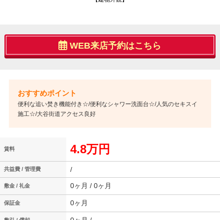
WEB来店予約はこちら
便利な追い焚き機能付き☆/便利なシャワー洗面台☆/人気のセキスイ
施工☆/大谷街道アクセス良好
4.8万円
賃料
/
共益費 / 管理費
0ヶ月 / 0ヶ月
敷金 / 礼金
0ヶ月
保証金