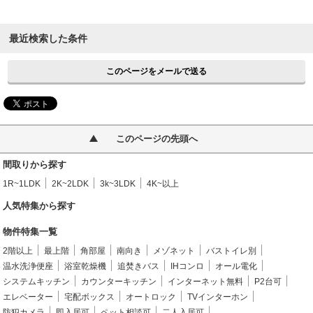
最近検索した条件
このページをメールで送る
このページの先頭へ
間取りから探す
1R~1LDK
2K~2LDK
3k~3LDK
4K~以上
人気特集から探す
物件特集一覧
2階以上
最上階
角部屋
南向き
メゾネット
バストイレ別
温水洗浄便座
浴室乾燥機
追焚きバス
IHコンロ
オール電化
システムキッチン
カウンターキッチン
インターネット無料
P2台可
エレベーター
宅配ボックス
オートロック
TVインターホン
防犯カメラ
即入居可
ペット相談可
二人入居可