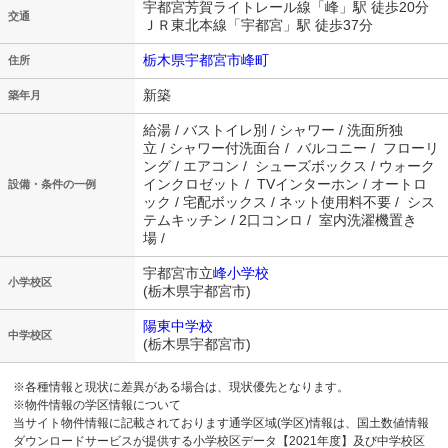
宇都宮芳賀ライトレール線「峰」駅 徒歩20分
交通
ＪＲ東北本線「宇都宮」駅 徒歩37分
栃木県宇都宮市峰町
住所
新築
築年月
給湯 / バストイレ別 / シャワー / 洗面所独
立 / シャワー付洗面台 / バルコニー / フローリ
ング / エアコン / シューズボックス / ウォーク
インクロゼット / TVインターホン / オートロ
設備・条件の一例
ック / 宅配ボックス / ネット使用料不要 / シス
テムキッチン / 2口コンロ / 室内洗濯機置き
場 /
宇都宮市立
峰小学校
小学校区
(栃木県宇都宮市)
陽東中学校
中学校区
(栃木県宇都宮市)
※各種情報と現状に差異がある場合は、現状優先となります。
※物件情報の学区情報について
当サイト物件情報に記載されております通学区域(学区)情報は、国土数値情報
ダウンロードサービスが提供する小学校区データ【2021年度】及び中学校区