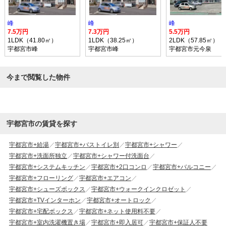
峰
峰
峰
7.5万円
7.3万円
5.5万円
1LDK（41.80㎡）
1LDK（38.25㎡）
2LDK（57.85㎡）
宇都宮市峰
宇都宮市峰
宇都宮市元今泉
今まで閲覧した物件
宇都宮市の賃貸を探す
宇都宮市+給湯
宇都宮市+バストイレ別
宇都宮市+シャワー
宇都宮市+洗面所独立
宇都宮市+シャワー付洗面台
宇都宮市+システムキッチン
宇都宮市+2口コンロ
宇都宮市+バルコニー
宇都宮市+フローリング
宇都宮市+エアコン
宇都宮市+シューズボックス
宇都宮市+ウォークインクロゼット
宇都宮市+TVインターホン
宇都宮市+オートロック
宇都宮市+宅配ボックス
宇都宮市+ネット使用料不要
宇都宮市+室内洗濯機置き場
宇都宮市+即入居可
宇都宮市+保証人不要