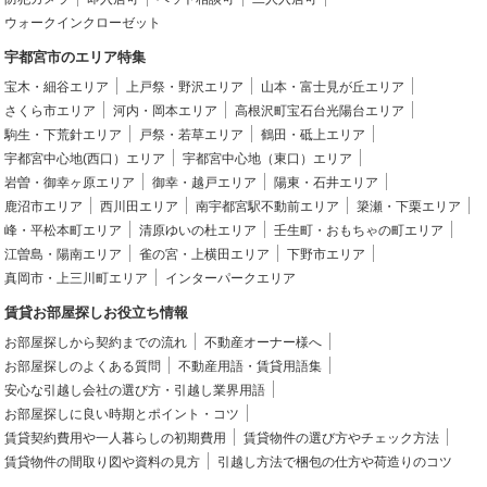
ウォークインクローゼット
宇都宮市のエリア特集
宝木・細谷エリア
上戸祭・野沢エリア
山本・富士見が丘エリア
さくら市エリア
河内・岡本エリア
高根沢町宝石台光陽台エリア
駒生・下荒針エリア
戸祭・若草エリア
鶴田・砥上エリア
宇都宮中心地(西口）エリア
宇都宮中心地（東口）エリア
岩曽・御幸ヶ原エリア
御幸・越戸エリア
陽東・石井エリア
鹿沼市エリア
西川田エリア
南宇都宮駅不動前エリア
簗瀬・下栗エリア
峰・平松本町エリア
清原ゆいの杜エリア
壬生町・おもちゃの町エリア
江曽島・陽南エリア
雀の宮・上横田エリア
下野市エリア
真岡市・上三川町エリア
インターパークエリア
賃貸お部屋探しお役立ち情報
お部屋探しから契約までの流れ
不動産オーナー様へ
お部屋探しのよくある質問
不動産用語・賃貸用語集
安心な引越し会社の選び方・引越し業界用語
お部屋探しに良い時期とポイント・コツ
賃貸契約費用や一人暮らしの初期費用
賃貸物件の選び方やチェック方法
賃貸物件の間取り図や資料の見方
引越し方法で梱包の仕方や荷造りのコツ