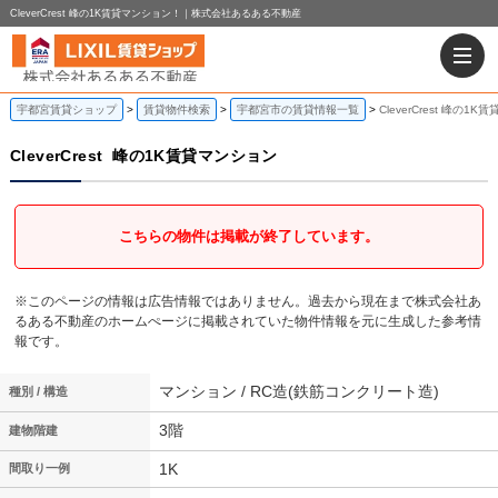
CleverCrest 峰の1K賃貸マンション！｜株式会社あるある不動産
宇都宮賃貸ショップ
賃貸物件検索
宇都宮市の賃貸情報一覧
CleverCrest 峰の1
CleverCrest
峰の1K賃貸マンション
こちらの物件は掲載が終了しています。
※このページの情報は広告情報ではありません。過去から現在まで株式会社あ
るある不動産のホームぺージに掲載されていた物件情報を元に生成した参考情
報です。
マンション / RC造(鉄筋コンクリート造)
種別 / 構造
3階
建物階建
1K
間取り一例