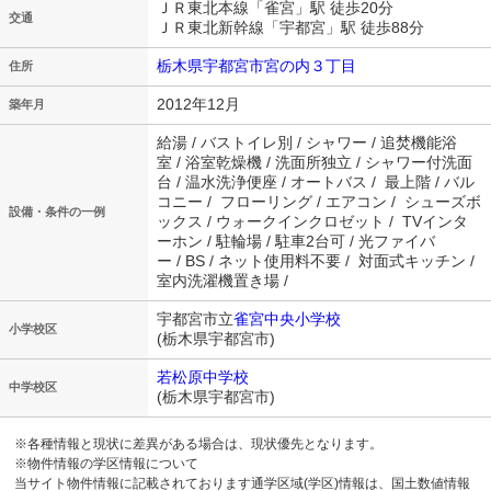
ＪＲ東北本線「雀宮」駅 徒歩20分
交通
ＪＲ東北新幹線「宇都宮」駅 徒歩88分
栃木県宇都宮市宮の内３丁目
住所
2012年12月
築年月
給湯 / バストイレ別 / シャワー / 追焚機能浴
室 / 浴室乾燥機 / 洗面所独立 / シャワー付洗面
台 / 温水洗浄便座 / オートバス / 最上階 / バル
コニー / フローリング / エアコン / シューズボ
設備・条件の一例
ックス / ウォークインクロゼット / TVインタ
ーホン / 駐輪場 / 駐車2台可 / 光ファイバ
ー / BS / ネット使用料不要 / 対面式キッチン /
室内洗濯機置き場 /
宇都宮市立
雀宮中央小学校
小学校区
(栃木県宇都宮市)
若松原中学校
中学校区
(栃木県宇都宮市)
※各種情報と現状に差異がある場合は、現状優先となります。
※物件情報の学区情報について
当サイト物件情報に記載されております通学区域(学区)情報は、国土数値情報