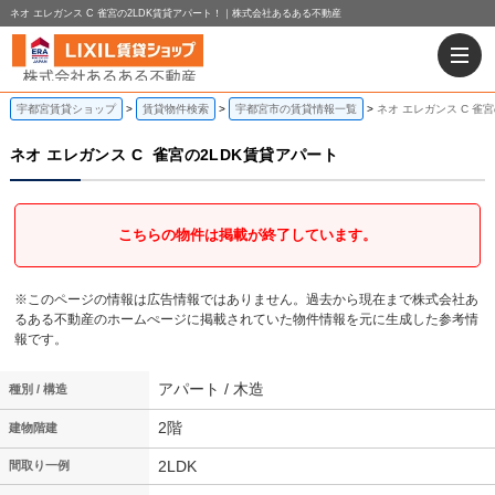
ネオ エレガンス C 雀宮の2LDK賃貸アパート！｜株式会社あるある不動産
宇都宮賃貸ショップ
賃貸物件検索
宇都宮市の賃貸情報一覧
ネオ エレガンス C 雀
ネオ エレガンス C
雀宮の2LDK賃貸アパート
こちらの物件は掲載が終了しています。
※このページの情報は広告情報ではありません。過去から現在まで株式会社あ
るある不動産のホームぺージに掲載されていた物件情報を元に生成した参考情
報です。
アパート / 木造
種別 / 構造
2階
建物階建
2LDK
間取り一例