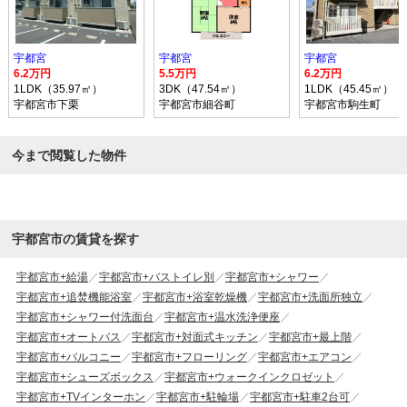
宇都宮
宇都宮
宇都宮
6.2万円
5.5万円
6.2万円
1LDK（35.97㎡）
3DK（47.54㎡）
1LDK（45.45㎡）
宇都宮市下栗
宇都宮市細谷町
宇都宮市駒生町
今まで閲覧した物件
宇都宮市の賃貸を探す
宇都宮市+給湯
宇都宮市+バストイレ別
宇都宮市+シャワー
宇都宮市+追焚機能浴室
宇都宮市+浴室乾燥機
宇都宮市+洗面所独立
宇都宮市+シャワー付洗面台
宇都宮市+温水洗浄便座
宇都宮市+オートバス
宇都宮市+対面式キッチン
宇都宮市+最上階
宇都宮市+バルコニー
宇都宮市+フローリング
宇都宮市+エアコン
宇都宮市+シューズボックス
宇都宮市+ウォークインクロゼット
宇都宮市+TVインターホン
宇都宮市+駐輪場
宇都宮市+駐車2台可