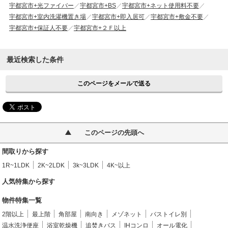
宇都宮市+光ファイバー
宇都宮市+BS
宇都宮市+ネット使用料不要
宇都宮市+室内洗濯機置き場
宇都宮市+即入居可
宇都宮市+敷金不要
宇都宮市+保証人不要
宇都宮市+２Ｆ以上
最近検索した条件
このページをメールで送る
このページの先頭へ
間取りから探す
1R~1LDK
2K~2LDK
3k~3LDK
4K~以上
人気特集から探す
物件特集一覧
2階以上
最上階
角部屋
南向き
メゾネット
バストイレ別
温水洗浄便座
浴室乾燥機
追焚きバス
IHコンロ
オール電化