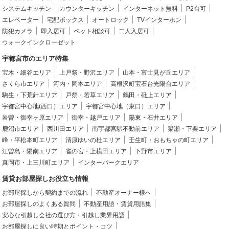
システムキッチン
カウンターキッチン
インターネット無料
P2台可
エレベーター
宅配ボックス
オートロック
TVインターホン
防犯カメラ
即入居可
ペット相談可
二人入居可
ウォークインクローゼット
宇都宮市のエリア特集
宝木・細谷エリア
上戸祭・野沢エリア
山本・富士見が丘エリア
さくら市エリア
河内・岡本エリア
高根沢町宝石台光陽台エリア
駒生・下荒針エリア
戸祭・若草エリア
鶴田・砥上エリア
宇都宮中心地(西口）エリア
宇都宮中心地（東口）エリア
岩曽・御幸ヶ原エリア
御幸・越戸エリア
陽東・石井エリア
鹿沼市エリア
西川田エリア
南宇都宮駅不動前エリア
簗瀬・下栗エリア
峰・平松本町エリア
清原ゆいの杜エリア
壬生町・おもちゃの町エリア
江曽島・陽南エリア
雀の宮・上横田エリア
下野市エリア
真岡市・上三川町エリア
インターパークエリア
賃貸お部屋探しお役立ち情報
お部屋探しから契約までの流れ
不動産オーナー様へ
お部屋探しのよくある質問
不動産用語・賃貸用語集
安心な引越し会社の選び方・引越し業界用語
お部屋探しに良い時期とポイント・コツ