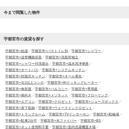
今まで閲覧した物件
宇都宮市の賃貸を探す
宇都宮市+給湯
宇都宮市+バストイレ別
宇都宮市+シャワー
宇都宮市+追焚機能浴室
宇都宮市+洗面所独立
宇都宮市+シャワー付洗面台
宇都宮市+温水洗浄便座
宇都宮市+オートバス
宇都宮市+システムキッチン
宇都宮市+対面式キッチン
宇都宮市+オール電化
宇都宮市+3口以上コンロ
宇都宮市+IHクッキングヒーター
宇都宮市+角部屋
宇都宮市+バルコニー
宇都宮市+専用庭
宇都宮市+南向き
宇都宮市+メゾネット
宇都宮市+フローリング
宇都宮市+エアコン
宇都宮市+クロゼット
宇都宮市+シューズボックス
宇都宮市+床下収納
宇都宮市+ウォークインクロゼット
宇都宮市+トランクルーム
宇都宮市+TVインターホン
宇都宮市+駐輪場
宇都宮市+駐車2台可
宇都宮市+光ファイバー
宇都宮市+BS
宇都宮市+ネット使用料不要
宇都宮市+室内洗濯機置き場