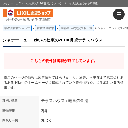
シャテーニュ C ゆいの杜東の2LDK賃貸テラスハウス！｜株式会社あるある不動産
宇都宮賃貸ショップ
賃貸物件検索
宇都宮市の賃貸情報一覧
シャテーニュ C ゆいの
シャテーニュ C
ゆいの杜東の2LDK賃貸テラスハウス
こちらの物件は掲載が終了しています。
※このページの情報は広告情報ではありません。過去から現在まで株式会社あ
るある不動産のホームぺージに掲載されていた物件情報を元に生成した参考情
報です。
テラスハウス / 軽量鉄骨造
種別 / 構造
2階
建物階建
2LDK
間取り一例