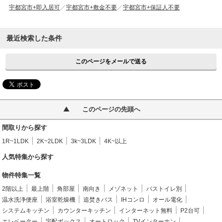
宇都宮市+即入居可
宇都宮市+敷金不要
宇都宮市+保証人不要
最近検索した条件
このページをメールで送る
このページの先頭へ
間取りから探す
1R~1LDK
2K~2LDK
3k~3LDK
4K~以上
人気特集から探す
物件特集一覧
2階以上
最上階
角部屋
南向き
メゾネット
バストイレ別
温水洗浄便座
浴室乾燥機
追焚きバス
IHコンロ
オール電化
システムキッチン
カウンターキッチン
インターネット無料
P2台可
エレベーター
宅配ボックス
オートロック
TVインターホン