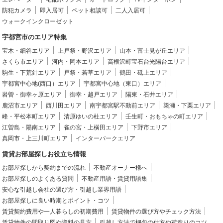
防犯カメラ
即入居可
ペット相談可
二人入居可
ウォークインクローゼット
宇都宮市のエリア特集
宝木・細谷エリア
上戸祭・野沢エリア
山本・富士見が丘エリア
さくら市エリア
河内・岡本エリア
高根沢町宝石台光陽台エリア
駒生・下荒針エリア
戸祭・若草エリア
鶴田・砥上エリア
宇都宮中心地(西口）エリア
宇都宮中心地（東口）エリア
岩曽・御幸ヶ原エリア
御幸・越戸エリア
陽東・石井エリア
鹿沼市エリア
西川田エリア
南宇都宮駅不動前エリア
簗瀬・下栗エリア
峰・平松本町エリア
清原ゆいの杜エリア
壬生町・おもちゃの町エリア
江曽島・陽南エリア
雀の宮・上横田エリア
下野市エリア
真岡市・上三川町エリア
インターパークエリア
賃貸お部屋探しお役立ち情報
お部屋探しから契約までの流れ
不動産オーナー様へ
お部屋探しのよくある質問
不動産用語・賃貸用語集
安心な引越し会社の選び方・引越し業界用語
お部屋探しに良い時期とポイント・コツ
賃貸契約費用や一人暮らしの初期費用
賃貸物件の選び方やチェック方法
賃貸物件の間取り図や資料の見方
引越し方法で梱包の仕方や荷造りのコツ