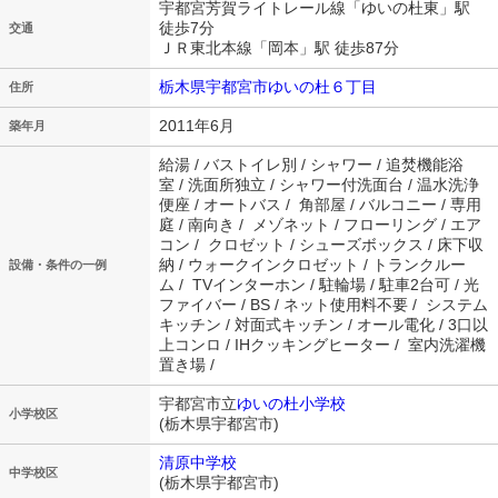
宇都宮芳賀ライトレール線「ゆいの杜東」駅
徒歩7分
交通
ＪＲ東北本線「岡本」駅 徒歩87分
栃木県宇都宮市ゆいの杜６丁目
住所
2011年6月
築年月
給湯 / バストイレ別 / シャワー / 追焚機能浴
室 / 洗面所独立 / シャワー付洗面台 / 温水洗浄
便座 / オートバス / 角部屋 / バルコニー / 専用
庭 / 南向き / メゾネット / フローリング / エア
コン / クロゼット / シューズボックス / 床下収
納 / ウォークインクロゼット / トランクルー
設備・条件の一例
ム / TVインターホン / 駐輪場 / 駐車2台可 / 光
ファイバー / BS / ネット使用料不要 / システム
キッチン / 対面式キッチン / オール電化 / 3口以
上コンロ / IHクッキングヒーター / 室内洗濯機
置き場 /
宇都宮市立
ゆいの杜小学校
小学校区
(栃木県宇都宮市)
清原中学校
中学校区
(栃木県宇都宮市)