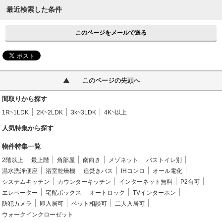
最近検索した条件
このページをメールで送る
このページの先頭へ
間取りから探す
1R~1LDK
2K~2LDK
3k~3LDK
4K~以上
人気特集から探す
物件特集一覧
2階以上
最上階
角部屋
南向き
メゾネット
バストイレ別
温水洗浄便座
浴室乾燥機
追焚きバス
IHコンロ
オール電化
システムキッチン
カウンターキッチン
インターネット無料
P2台可
エレベーター
宅配ボックス
オートロック
TVインターホン
防犯カメラ
即入居可
ペット相談可
二人入居可
ウォークインクローゼット