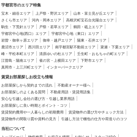
宇都宮市のエリア特集
宝木・細谷エリア
上戸祭・野沢エリア
山本・富士見が丘エリア
さくら市エリア
河内・岡本エリア
高根沢町宝石台光陽台エリア
駒生・下荒針エリア
戸祭・若草エリア
鶴田・砥上エリア
宇都宮中心地(西口）エリア
宇都宮中心地（東口）エリア
岩曽・御幸ヶ原エリア
御幸・越戸エリア
陽東・石井エリア
鹿沼市エリア
西川田エリア
南宇都宮駅不動前エリア
簗瀬・下栗エリア
峰・平松本町エリア
清原ゆいの杜エリア
壬生町・おもちゃの町エリア
江曽島・陽南エリア
雀の宮・上横田エリア
下野市エリア
真岡市・上三川町エリア
インターパークエリア
賃貸お部屋探しお役立ち情報
お部屋探しから契約までの流れ
不動産オーナー様へ
お部屋探しのよくある質問
不動産用語・賃貸用語集
安心な引越し会社の選び方・引越し業界用語
お部屋探しに良い時期とポイント・コツ
賃貸契約費用や一人暮らしの初期費用
賃貸物件の選び方やチェック方法
賃貸物件の間取り図や資料の見方
引越し方法で梱包の仕方や荷造りのコツ
当社について