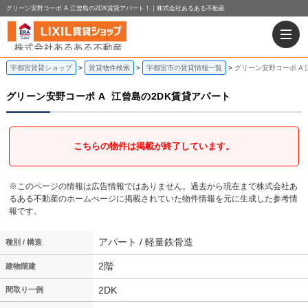
グリーン安野コーポ A 江曾島の2DK賃貸アパート！｜株式会社あるある不動産
宇都宮賃貸ショップ
賃貸物件検索
宇都宮市の賃貸情報一覧
グリーン安野コーポ A 
グリーン安野コーポ A
江曾島の2DK賃貸アパート
こちらの物件は掲載が終了しています。
※このページの情報は広告情報ではありません。過去から現在まで株式会社あ
るある不動産のホームぺージに掲載されていた物件情報を元に生成した参考情
報です。
アパート / 軽量鉄骨造
種別 / 構造
2階
建物階建
2DK
間取り一例