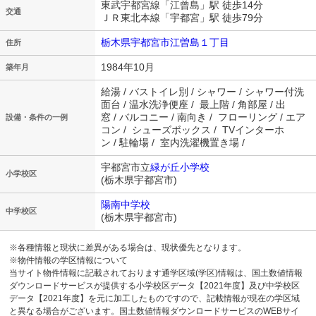
東武宇都宮線「江曾島」駅 徒歩14分
交通
ＪＲ東北本線「宇都宮」駅 徒歩79分
栃木県宇都宮市江曽島１丁目
住所
1984年10月
築年月
給湯 / バストイレ別 / シャワー / シャワー付洗
面台 / 温水洗浄便座 / 最上階 / 角部屋 / 出
窓 / バルコニー / 南向き / フローリング / エア
設備・条件の一例
コン / シューズボックス / TVインターホ
ン / 駐輪場 / 室内洗濯機置き場 /
宇都宮市立
緑が丘小学校
小学校区
(栃木県宇都宮市)
陽南中学校
中学校区
(栃木県宇都宮市)
※各種情報と現状に差異がある場合は、現状優先となります。
※物件情報の学区情報について
当サイト物件情報に記載されております通学区域(学区)情報は、国土数値情報
ダウンロードサービスが提供する小学校区データ【2021年度】及び中学校区
データ【2021年度】を元に加工したものですので、記載情報が現在の学区域
と異なる場合がございます。国土数値情報ダウンロードサービスのWEBサイ