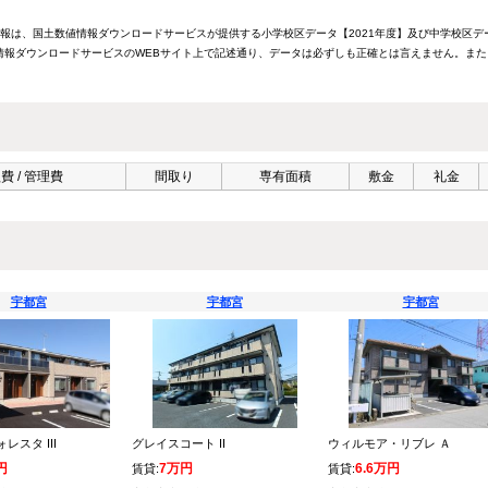
情報は、国土数値情報ダウンロードサービスが提供する小学校区データ【2021年度】及び中学校区デ
報ダウンロードサービスのWEBサイト上で記述通り、データは必ずしも正確とは言えません。また
費 / 管理費
間取り
専有面積
敷金
礼金
宇都宮
宇都宮
宇都宮
レスタ III
グレイスコート II
ウィルモア・リブレ Ａ
円
7万円
6.6万円
賃貸:
賃貸: