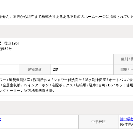
ません。過去から現在まで株式会社あるある不動産のホームぺージに掲載されてい
駅
徒歩19分
歩32分
種別 / 
建物階建
2階
間取り
ワー / 追焚機能浴室 / 洗面所独立 / シャワー付洗面台 / 温水洗浄便座 / オートバス / 最上
/ 全居室収納 / TVインターホン / 宅配ボックス / 駐輪場 / 駐車2台可 / BS / ネッ
ッキングヒーター / 室内洗濯機置き場 /
校
旭中学
中学校区
(栃木県