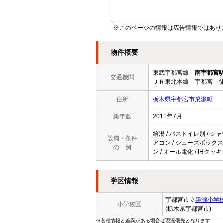
※このページの情報は広告情報ではあり
物件概要
東武宇都宮線
南宇都宮
交通機関
ＪＲ東北本線 宇都宮 徒
住所
栃木県宇都宮市簗瀬町
築年数
2011年7月
給湯 / バストイレ別 / シャ
設備・条件
アコン / シューズボックス 
の一例
ン / オール電化 / IHク
学区情報
宇都宮市立
簗瀬小学
小学校区
(栃木県宇都宮市)
※各種情報と差異がある場合は現況優先となります