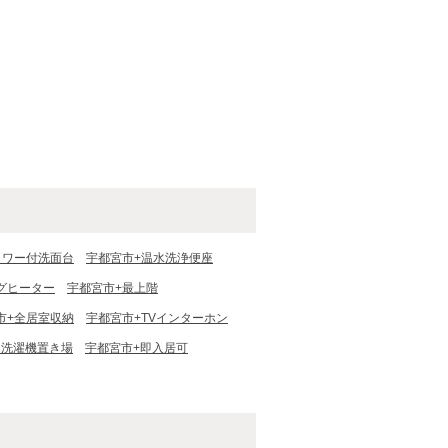
ャワー付洗面台
宇都宮市+温水洗浄便座
ングヒーター
宇都宮市+最上階
市+全居室収納
宇都宮市+TVインターホン
内洗濯機置き場
宇都宮市+即入居可