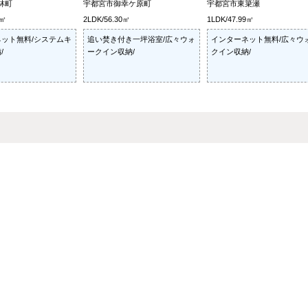
林町
宇都宮市御幸ケ原町
宇都宮市東簗瀬
8㎡
2LDK/56.30㎡
1LDK/47.99㎡
ット無料/システムキ
追い焚き付き一坪浴室/広々ウォ
インターネット無料/広々ウ
/
ークイン収納/
クイン収納/