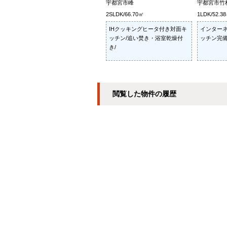
宇都宮市峰
宇都宮市竹
2SLDK/66.70㎡
1LDK/52.3
IHクッキングヒータ付き対面キ
インターネ
ッチン/追い焚き・浴室乾燥付
ッチン完備
き/
閲覧した物件の履歴