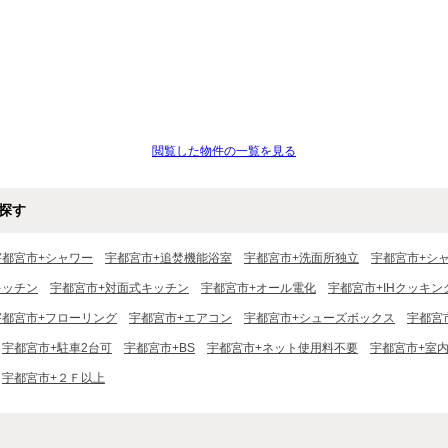
閲覧した物件の一覧を見る
探す
宇都宮市+シャワー
宇都宮市+追焚機能浴室
宇都宮市+洗面所独立
宇都宮市+シ
キッチン
宇都宮市+対面式キッチン
宇都宮市+オール電化
宇都宮市+IHクッキ
宇都宮市+フローリング
宇都宮市+エアコン
宇都宮市+シューズボックス
宇都宮
宇都宮市+駐車2台可
宇都宮市+BS
宇都宮市+ネット使用料不要
宇都宮市+室
宇都宮市+２Ｆ以上