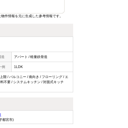
た物件情報を元に生成した参考情報です。
構造
アパート / 軽量鉄骨造
一例
1LDK
階 / バルコニー / 南向き / フローリング / エ
ト使用料不要 / システムキッチン / 対面式キッチ
校
宇都宮市)