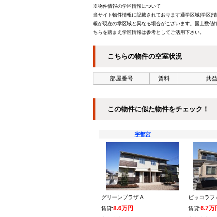
※物件情報の学区情報について
当サイト物件情報に記載されております通学区域(学区)
報が現在の学区域と異なる場合がございます。国土数値情
ちらを踏まえ学区情報は参考としてご活用下さい。
こちらの物件の空室状況
部屋番号
賃料
共益
この物件に似た物件をチェック！
宇都宮
グリーンプラザ A
ピッコラフォ
8.6万円
6.7万
賃貸:
賃貸: