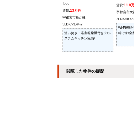
シス
11.8
賃貸:
13万円
賃貸:
宇都宮市大
宇都宮市松が峰
2LDK/68.4
3LDK/73.44㎡
Wi-Fi
追い焚き・浴室乾燥機付き☆/シ
料です/全
ステムキッチン完備/
閲覧した物件の履歴