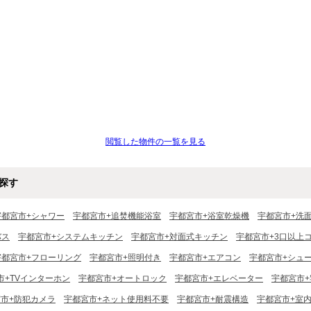
閲覧した物件の一覧を見る
探す
宇都宮市+シャワー
宇都宮市+追焚機能浴室
宇都宮市+浴室乾燥機
宇都宮市+洗
バス
宇都宮市+システムキッチン
宇都宮市+対面式キッチン
宇都宮市+3口以上
宇都宮市+フローリング
宇都宮市+照明付き
宇都宮市+エアコン
宇都宮市+シュ
市+TVインターホン
宇都宮市+オートロック
宇都宮市+エレベーター
宇都宮市
市+防犯カメラ
宇都宮市+ネット使用料不要
宇都宮市+耐震構造
宇都宮市+室