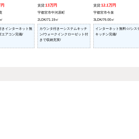
万円
13万円
12.1万円
賃貸:
賃貸:
寛
宇都宮市中河原町
宇都宮市今泉
8㎡
2LDK/71.19㎡
3LDK/76.00㎡
機能付きインターネット無
カウンタ付きーシステムキッチ
インターネット無料☆/シス
室エアコン完備/
ン/ウォークインクローゼット付
キッチン完備/
きで収納充実/