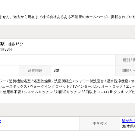
ません。過去から現在まで株式会社あるある不動産のホームぺージに掲載されてい
宮駅
徒歩16分
歩33分
種別 / 
建物階建
3階
間取り
ワー / 追焚機能浴室 / 浴室乾燥機 / 洗面所独立 / シャワー付洗面台 / 温水洗浄便座 / 
 / シューズボックス / ウォークインクロゼット / TVインターホン / オートロック / エレベ
/ ネット使用料不要 / システムキッチン / 対面式キッチン / 3口以上コンロ / IHクッキング
校
星が丘
中学校区
(栃木県