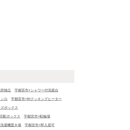
面所独立
宇都宮市+シャワー付洗面台
コンロ
宇都宮市+IHクッキングヒーター
ーズボックス
+宅配ボックス
宇都宮市+駐輪場
内洗濯機置き場
宇都宮市+即入居可