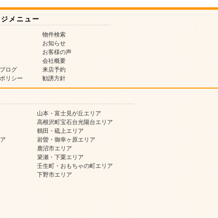
ージメニュー
物件検索
お知らせ
お客様の声
会社概要
ブログ
来店予約
ポリシー
勧誘方針
山本・富士見が丘エリア
高根沢町宝石台光陽台エリア
鶴田・砥上エリア
ア
岩曽・御幸ヶ原エリア
鹿沼市エリア
簗瀬・下栗エリア
壬生町・おもちゃの町エリア
下野市エリア