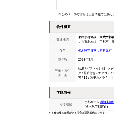
※このページの情報は広告情報ではあり
物件概要
東武宇都宮線
東武宇都
交通機関
ＪＲ東北本線 宇都宮 徒
住所
栃木県宇都宮市戸祭元町
築年数
2023年3月
給湯 / バストイレ別 / シャ
設備・条件
グ / 照明付き / エアコン
の一例
可 / BS / 防犯カメラ 
学区情報
宇都宮市立
昭和小学
小学校区
(栃木県宇都宮市)
※各種情報と差異がある場合は現況優先となります