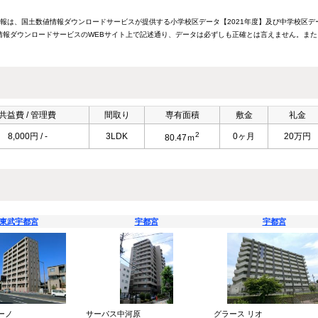
情報は、国土数値情報ダウンロードサービスが提供する小学校区データ【2021年度】及び中学校区デ
報ダウンロードサービスのWEBサイト上で記述通り、データは必ずしも正確とは言えません。また
共益費 / 管理費
間取り
専有面積
敷金
礼金
2
8,000円 / -
3LDK
0ヶ月
20万円
80.47ｍ
東武宇都宮
宇都宮
宇都宮
ーノ
サーパス中河原
グラース リオ