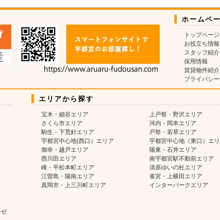
ホームペ
トップページ
お役立ち情報
スタッフ紹介
採用情報
賃貸物件紹介
プライバシー
エリアから探す
宝木・細谷エリア
上戸祭・野沢エリア
さくら市エリア
河内・岡本エリア
駒生・下荒針エリア
戸祭・若草エリア
宇都宮中心地(西口）エリア
宇都宮中心地（東口）エリ
御幸・越戸エリア
陽東・石井エリア
西川田エリア
南宇都宮駅不動前エリア
料
峰・平松本町エリア
清原ゆいの杜エリア
江曽島・陽南エリア
雀宮・上横田エリア
真岡市・上三川町エリア
インターパークエリア
ーゼ