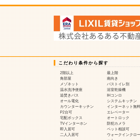
こだわり条件から探す
2階以上
最上階
角部屋
南向き
メゾネット
バストイレ別
温水洗浄便座
浴室乾燥機
追焚きバス
IHコンロ
オール電化
システムキッチン
カウンターキッチン
インターネット無
P2台可
エレベーター
宅配ボックス
オートロック
TVインターホン
防犯カメラ
即入居可
ペット相談可
二人入居可
ウォークインクロ