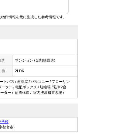
た物件情報を元に生成した参考情報です。
構造
マンション / S造(鉄骨造)
一例
2LDK
オートバス / 角部屋 / バルコニー / フローリン
ーター / 宅配ボックス / 駐輪場 / 駐車2台
ヒーター / 耐震構造 / 室内洗濯機置き場 /
中学校
宇都宮市)