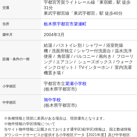
宇都宮芳賀ライトレール線「東宿郷」駅 徒歩
31分
交通
東武宇都宮線「東武宇都宮」駅 徒歩40分
栃木県宇都宮市簗瀬町
住所
2004年3月
築年月
給湯 / バストイレ別 / シャワー / 浴室乾燥
機 / 洗面所独立 / シャワー付洗面台 / 温水洗浄
便座 / 角部屋 / バルコニー / 南向き / フローリ
設備・条件の一例
ング / エアコン / シューズボックス / ウォーク
インクロゼット / TVインターホン / 室内洗濯
機置き場 /
宇都宮市立
簗瀬小学校
小学校区
(栃木県宇都宮市)
旭中学校
中学校区
(栃木県宇都宮市)
※各種情報と現状に差異がある場合は、現状優先となります。
※物件情報の学区情報について
当サイト物件情報に記載されております通学区域(学区)情報は、国土数値情報
ダウンロードサービスが提供する小学校区データ【2021年度】及び中学校区