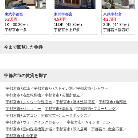
東武宇都宮
東武宇都宮
東武宇都宮
5.7万円
4.5万円
4.2万円
1K（30.20㎡）
1LDK（42.80㎡）
2DK（44.34㎡）
宇都宮市一条
宇都宮市上戸祭
宇都宮市陽西町
今まで閲覧した物件
宇都宮市の賃貸を探す
宇都宮市+給湯
宇都宮市+バストイレ別
宇都宮市+シャワー
宇都宮市+浴室乾燥機
宇都宮市+洗面所独立
宇都宮市+シャワー付洗面台
宇都宮市+温水洗浄便座
宇都宮市+角部屋
宇都宮市+バルコニー
宇都宮市+南向き
宇都宮市+フローリング
宇都宮市+エアコン
宇都宮市+シューズボックス
宇都宮市+ウォークインクロゼット
宇都宮市+TVインターホン
宇都宮市+室内洗濯機置き場
宇都宮市+即入居可
宇都宮市+敷金不要
宇都宮市+礼金不要