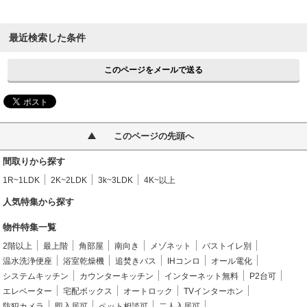
最近検索した条件
このページをメールで送る
このページの先頭へ
間取りから探す
1R~1LDK
2K~2LDK
3k~3LDK
4K~以上
人気特集から探す
物件特集一覧
2階以上
最上階
角部屋
南向き
メゾネット
バストイレ別
温水洗浄便座
浴室乾燥機
追焚きバス
IHコンロ
オール電化
システムキッチン
カウンターキッチン
インターネット無料
P2台可
エレベーター
宅配ボックス
オートロック
TVインターホン
防犯カメラ
即入居可
ペット相談可
二人入居可