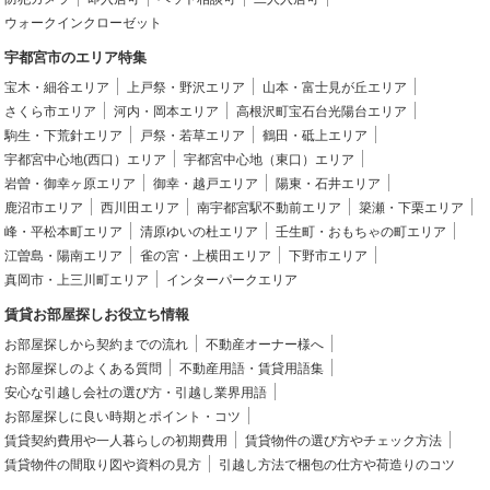
ウォークインクローゼット
宇都宮市のエリア特集
宝木・細谷エリア
上戸祭・野沢エリア
山本・富士見が丘エリア
さくら市エリア
河内・岡本エリア
高根沢町宝石台光陽台エリア
駒生・下荒針エリア
戸祭・若草エリア
鶴田・砥上エリア
宇都宮中心地(西口）エリア
宇都宮中心地（東口）エリア
岩曽・御幸ヶ原エリア
御幸・越戸エリア
陽東・石井エリア
鹿沼市エリア
西川田エリア
南宇都宮駅不動前エリア
簗瀬・下栗エリア
峰・平松本町エリア
清原ゆいの杜エリア
壬生町・おもちゃの町エリア
江曽島・陽南エリア
雀の宮・上横田エリア
下野市エリア
真岡市・上三川町エリア
インターパークエリア
賃貸お部屋探しお役立ち情報
お部屋探しから契約までの流れ
不動産オーナー様へ
お部屋探しのよくある質問
不動産用語・賃貸用語集
安心な引越し会社の選び方・引越し業界用語
お部屋探しに良い時期とポイント・コツ
賃貸契約費用や一人暮らしの初期費用
賃貸物件の選び方やチェック方法
賃貸物件の間取り図や資料の見方
引越し方法で梱包の仕方や荷造りのコツ