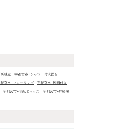
面所独立
宇都宮市+シャワー付洗面台
宇都宮市+フローリング
宇都宮市+照明付き
宇都宮市+宅配ボックス
宇都宮市+駐輪場