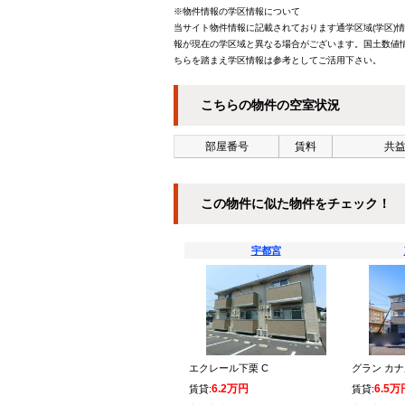
※物件情報の学区情報について
当サイト物件情報に記載されております通学区域(学区)
報が現在の学区域と異なる場合がございます。国土数値情
ちらを踏まえ学区情報は参考としてご活用下さい。
こちらの物件の空室状況
部屋番号
賃料
共益
この物件に似た物件をチェック！
宇都宮
エクレール下栗 C
グラン カ
6.2万円
6.5万
賃貸:
賃貸: