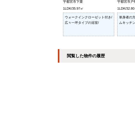
宇都宮市下栗
宇都宮市戸
1LDK/35.97㎡
1LDK/32.8
ウォークインクローゼット付き/
単身者の方
広々一坪タイプの浴室/
ムキッチン
閲覧した物件の履歴