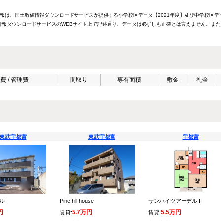
情報は、国土数値情報ダウンロードサービスが提供する小学校区データ【2021年度】及び中学校区デ
報ダウンロードサービスのWEBサイト上で記述通り、データは必ずしも正確とは言えません。また
費 / 管理費
間取り
専有面積
敷金
礼金
東武宇都宮
東武宇都宮
宇都宮
ナル
Pine hill house
サンハイツアーデル II
円
5.7万円
5.5万円
賃貸:
賃貸: