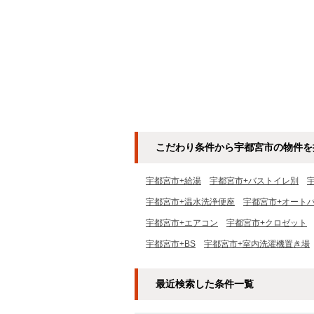
こだわり条件から宇都宮市の物件を
宇都宮市+給湯
宇都宮市+バストイレ別
宇都宮市+温水洗浄便座
宇都宮市+オート
宇都宮市+エアコン
宇都宮市+クロゼット
宇都宮市+BS
宇都宮市+室内洗濯機置き場
最近検索した条件一覧