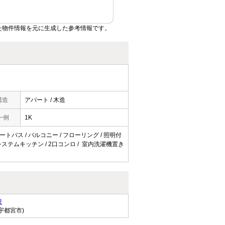
た物件情報を元に生成した参考情報です。
構造
アパート / 木造
一例
1K
オートバス / バルコニー / フローリング / 照明付
 / システムキッチン / 2口コンロ / 室内洗濯機置き
校
宇都宮市)