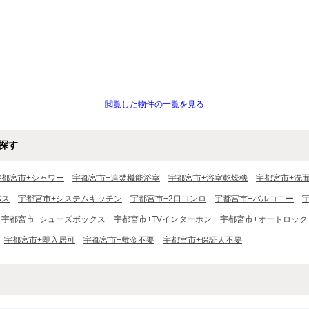
閲覧した物件の一覧を見る
探す
宇都宮市+シャワー
宇都宮市+追焚機能浴室
宇都宮市+浴室乾燥機
宇都宮市+洗
バス
宇都宮市+システムキッチン
宇都宮市+2口コンロ
宇都宮市+バルコニー
宇都宮市+シューズボックス
宇都宮市+TVインターホン
宇都宮市+オートロック
宇都宮市+即入居可
宇都宮市+敷金不要
宇都宮市+保証人不要