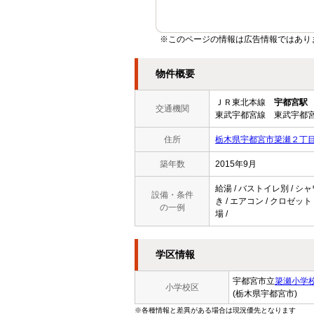
※このページの情報は広告情報ではあり
物件概要
ＪＲ東北本線
宇都宮駅
交通機関
東武宇都宮線 東武宇都宮
住所
栃木県宇都宮市簗瀬２丁
築年数
2015年9月
給湯 / バストイレ別 / シ
設備・条件
き / エアコン / クロゼット
の一例
場 /
学区情報
宇都宮市立
簗瀬小学
小学校区
(栃木県宇都宮市)
※各種情報と差異がある場合は現況優先となります