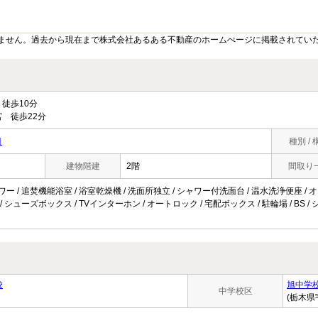
ません。過去から現在まで株式会社あるある不動産のホームぺージに掲載されてい
徒歩10分
 徒歩22分
目
種別 / 
建物階建
2階
間取り
ャワー / 追焚機能浴室 / 浴室乾燥機 / 洗面所独立 / シャワー付洗面台 / 温水洗浄便座 / 
 / シューズボックス / TVインターホン / オートロック / 宅配ボックス / 駐輪場 / BS
校
旭中学
中学校区
(栃木県