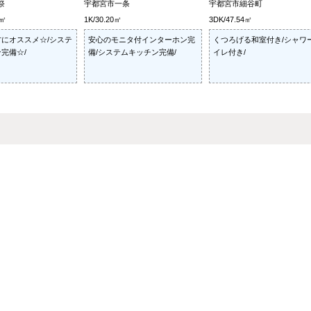
祭
宇都宮市一条
宇都宮市細谷町
0㎡
1K/30.20㎡
3DK/47.54㎡
にオススメ☆/システ
安心のモニタ付インターホン完
くつろげる和室付き/シャワ
完備☆/
備/システムキッチン完備/
イレ付き/