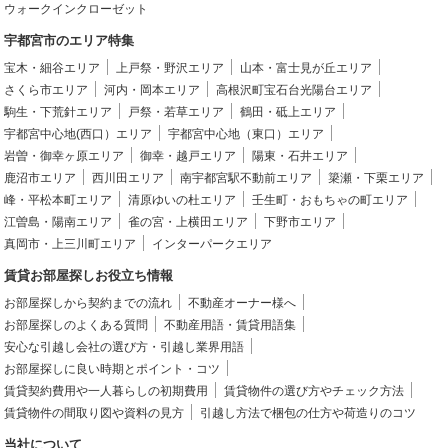
ウォークインクローゼット
宇都宮市のエリア特集
宝木・細谷エリア
上戸祭・野沢エリア
山本・富士見が丘エリア
さくら市エリア
河内・岡本エリア
高根沢町宝石台光陽台エリア
駒生・下荒針エリア
戸祭・若草エリア
鶴田・砥上エリア
宇都宮中心地(西口）エリア
宇都宮中心地（東口）エリア
岩曽・御幸ヶ原エリア
御幸・越戸エリア
陽東・石井エリア
鹿沼市エリア
西川田エリア
南宇都宮駅不動前エリア
簗瀬・下栗エリア
峰・平松本町エリア
清原ゆいの杜エリア
壬生町・おもちゃの町エリア
江曽島・陽南エリア
雀の宮・上横田エリア
下野市エリア
真岡市・上三川町エリア
インターパークエリア
賃貸お部屋探しお役立ち情報
お部屋探しから契約までの流れ
不動産オーナー様へ
お部屋探しのよくある質問
不動産用語・賃貸用語集
安心な引越し会社の選び方・引越し業界用語
お部屋探しに良い時期とポイント・コツ
賃貸契約費用や一人暮らしの初期費用
賃貸物件の選び方やチェック方法
賃貸物件の間取り図や資料の見方
引越し方法で梱包の仕方や荷造りのコツ
当社について