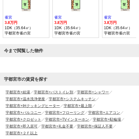
雀宮
雀宮
雀宮
3.8万円
3.8万円
3.8万円
1DK（35.64㎡）
1DK（35.64㎡）
1DK（35.64㎡）
宇都宮市雀の宮
宇都宮市雀の宮
宇都宮市雀の宮
今まで閲覧した物件
宇都宮市の賃貸を探す
宇都宮市+給湯
宇都宮市+バストイレ別
宇都宮市+シャワー
宇都宮市+温水洗浄便座
宇都宮市+システムキッチン
宇都宮市+IHクッキングヒーター
宇都宮市+最上階
宇都宮市+バルコニー
宇都宮市+フローリング
宇都宮市+エアコン
宇都宮市+クロゼット
宇都宮市+TVインターホン
宇都宮市+駐輪場
宇都宮市+即入居可
宇都宮市+礼金不要
宇都宮市+保証人不要
宇都宮市+２Ｆ以上