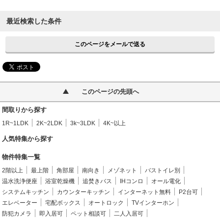
最近検索した条件
このページをメールで送る
このページの先頭へ
間取りから探す
1R~1LDK
2K~2LDK
3k~3LDK
4K~以上
人気特集から探す
物件特集一覧
2階以上
最上階
角部屋
南向き
メゾネット
バストイレ別
温水洗浄便座
浴室乾燥機
追焚きバス
IHコンロ
オール電化
システムキッチン
カウンターキッチン
インターネット無料
P2台可
エレベーター
宅配ボックス
オートロック
TVインターホン
防犯カメラ
即入居可
ペット相談可
二人入居可