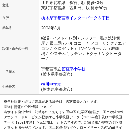
ＪＲ東北本線「雀宮」駅 徒歩43分
交通
東武宇都宮線「西川田」駅 徒歩90分
栃木県宇都宮市インターパーク５丁目
住所
2004年8月
築年月
給湯 / バストイレ別 / シャワー / 温水洗浄便
座 / 最上階 / バルコニー / フローリング / エア
コン / クロゼット / TVインターホン / 駐輪
設備・条件の一例
場 / システムキッチン / IHクッキングヒータ
ー /
宇都宮市立
雀宮東小学校
小学校区
(栃木県宇都宮市)
横川中学校
中学校区
(栃木県宇都宮市)
※各種情報と現状に差異がある場合は、現状優先となります。
※物件情報の学区情報について
当サイト物件情報に記載されております通学区域(学区)情報は、国土数値情報
ダウンロードサービスが提供する小学校区データ【2021年度】及び中学校区
データ【2021年度】を元に加工したものですので、記載情報が現在の学区域
と異なる場合がございます。国土数値情報ダウンロードサービスのWEBサイ