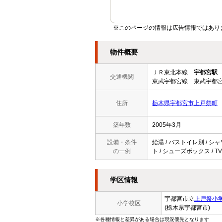
※このページの情報は広告情報ではあり
物件概要
ＪＲ東北本線
宇都宮駅
交通機関
東武宇都宮線 東武宇都宮
住所
栃木県宇都宮市上戸祭町
築年数
2005年3月
設備・条件
給湯 / バストイレ別 / シ
の一例
ト / シューズボックス / T
学区情報
宇都宮市立
上戸祭小
小学校区
(栃木県宇都宮市)
※各種情報と差異がある場合は現況優先となります