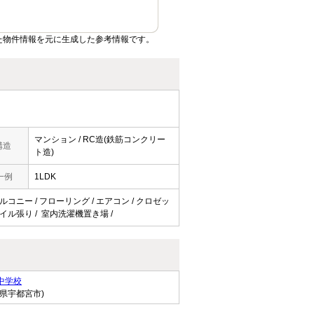
た物件情報を元に生成した参考情報です。
マンション / RC造(鉄筋コンクリー
構造
ト造)
一例
1LDK
バルコニー / フローリング / エアコン / クロゼッ
壁タイル張り / 室内洗濯機置き場 /
中学校
木県宇都宮市)