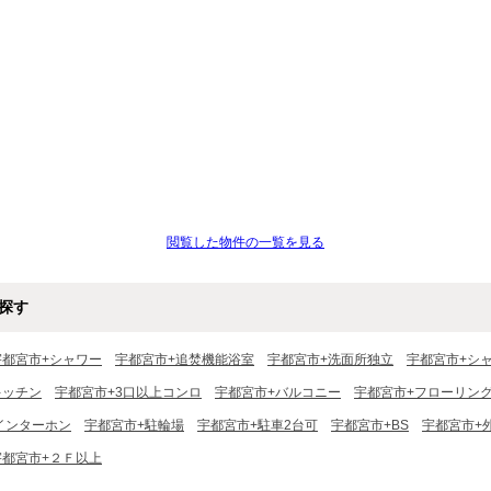
閲覧した物件の一覧を見る
探す
宇都宮市+シャワー
宇都宮市+追焚機能浴室
宇都宮市+洗面所独立
宇都宮市+シ
キッチン
宇都宮市+3口以上コンロ
宇都宮市+バルコニー
宇都宮市+フローリン
インターホン
宇都宮市+駐輪場
宇都宮市+駐車2台可
宇都宮市+BS
宇都宮市+
宇都宮市+２Ｆ以上