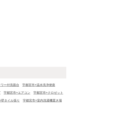
ャワー付洗面台
宇都宮市+温水洗浄便座
グ
宇都宮市+エアコン
宇都宮市+クロゼット
外壁タイル張り
宇都宮市+室内洗濯機置き場