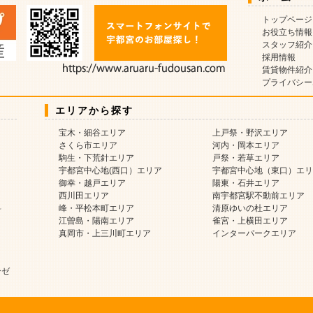
トップページ
お役立ち情報
スタッフ紹介
採用情報
賃貸物件紹介
プライバシー
エリアから探す
宝木・細谷エリア
上戸祭・野沢エリア
さくら市エリア
河内・岡本エリア
駒生・下荒針エリア
戸祭・若草エリア
宇都宮中心地(西口）エリア
宇都宮中心地（東口）エリ
御幸・越戸エリア
陽東・石井エリア
西川田エリア
南宇都宮駅不動前エリア
料
峰・平松本町エリア
清原ゆいの杜エリア
江曽島・陽南エリア
雀宮・上横田エリア
真岡市・上三川町エリア
インターパークエリア
ーゼ