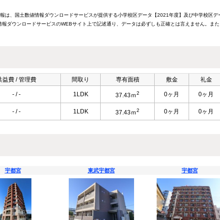
情報は、国土数値情報ダウンロードサービスが提供する小学校区データ【2021年度】及び中学校区デ
報ダウンロードサービスのWEBサイト上で記述通り、データは必ずしも正確とは言えません。また
共益費 / 管理費
間取り
専有面積
敷金
礼金
2
- / -
1LDK
0ヶ月
0ヶ月
37.43ｍ
2
- / -
1LDK
0ヶ月
0ヶ月
37.43ｍ
宇都宮
東武宇都宮
宇都宮