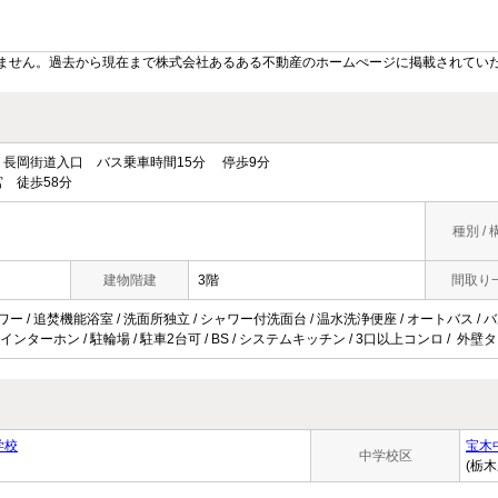
ません。過去から現在まで株式会社あるある不動産のホームぺージに掲載されてい
長岡街道入口 バス乗車時間15分 停歩9分
 徒歩58分
種別 / 
建物階建
3階
間取り
ャワー / 追焚機能浴室 / 洗面所独立 / シャワー付洗面台 / 温水洗浄便座 / オートバス / 
Vインターホン / 駐輪場 / 駐車2台可 / BS / システムキッチン / 3口以上コンロ / 外
学校
宝木
中学校区
(栃