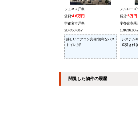
ジュネス戸祭
メルローズ
4.6万円
5万円
賃貸:
賃貸:
宇都宮市戸祭
宇都宮市簗
2DK/50.60㎡
1DK/36.00
嬉しいエアコン完備/便利なバス
システムキ
トイレ別/
追焚き付き
閲覧した物件の履歴