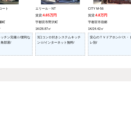
コート
エリール・NT
CITY M-56
4.65万円
4.8万円
賃貸:
賃貸:
瀬町
宇都宮市野沢町
宇都宮市宿郷
㎡
1K/26.87㎡
1K/24.42㎡
ッチン完備☆/便利な
3口コンロ付きシステムキッチ
安心のＴＶドアホン/バス・
角部屋/
ン☆/インターネット無料/
レ別/