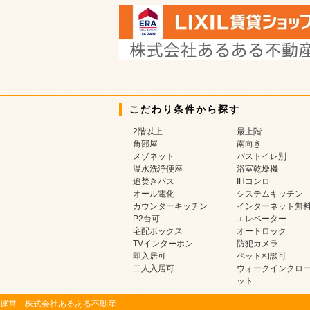
こだわり条件から探す
2階以上
最上階
角部屋
南向き
メゾネット
バストイレ別
温水洗浄便座
浴室乾燥機
追焚きバス
IHコンロ
オール電化
システムキッチン
カウンターキッチン
インターネット無
P2台可
エレベーター
宅配ボックス
オートロック
TVインターホン
防犯カメラ
即入居可
ペット相談可
二人入居可
ウォークインクロ
ット
運営 株式会社あるある不動産