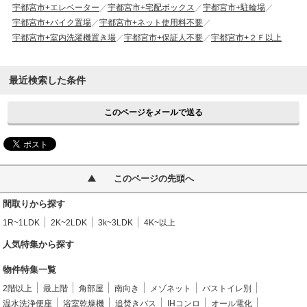
宇都宮市+エレベーター
宇都宮市+宅配ボックス
宇都宮市+駐輪場
宇都宮市+バイク置場
宇都宮市+ネット使用料不要
宇都宮市+室内洗濯機置き場
宇都宮市+保証人不要
宇都宮市+２Ｆ以上
最近検索した条件
このページをメールで送る
このページの先頭へ
間取りから探す
1R~1LDK
2K~2LDK
3k~3LDK
4K~以上
人気特集から探す
物件特集一覧
2階以上
最上階
角部屋
南向き
メゾネット
バストイレ別
温水洗浄便座
浴室乾燥機
追焚きバス
IHコンロ
オール電化