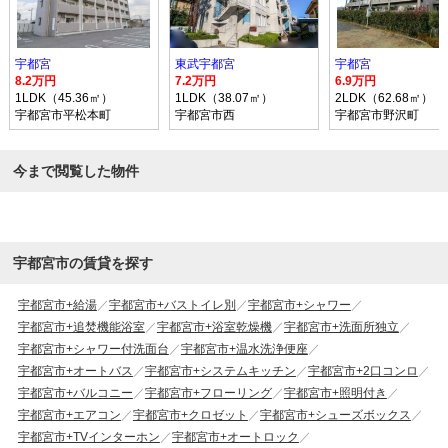
宇都宮
東武宇都宮
宇都宮
8.2万円
7.2万円
6.9万円
1LDK（45.36㎡）
1LDK（38.07㎡）
2LDK（62.68㎡）
宇都宮市平松本町
宇都宮市西
宇都宮市野沢町
今まで閲覧した物件
宇都宮市の賃貸を探す
宇都宮市+給湯
宇都宮市+バストイレ別
宇都宮市+シャワー
宇都宮市+追焚機能浴室
宇都宮市+浴室乾燥機
宇都宮市+洗面所独立
宇都宮市+シャワー付洗面台
宇都宮市+温水洗浄便座
宇都宮市+オートバス
宇都宮市+システムキッチン
宇都宮市+2口コンロ
宇都宮市+バルコニー
宇都宮市+フローリング
宇都宮市+照明付き
宇都宮市+エアコン
宇都宮市+クロゼット
宇都宮市+シューズボックス
宇都宮市+TVインターホン
宇都宮市+オートロック