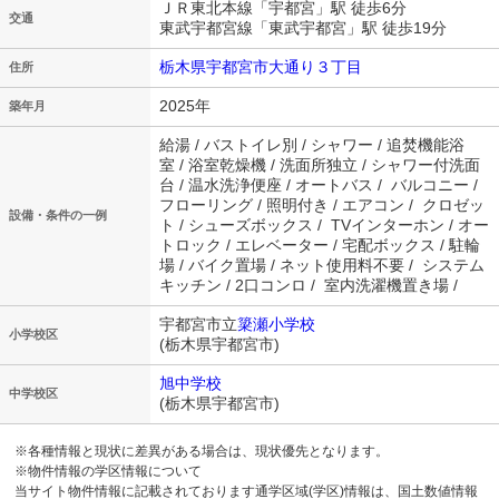
ＪＲ東北本線「宇都宮」駅 徒歩6分
交通
東武宇都宮線「東武宇都宮」駅 徒歩19分
栃木県宇都宮市大通り３丁目
住所
2025年
築年月
給湯 / バストイレ別 / シャワー / 追焚機能浴
室 / 浴室乾燥機 / 洗面所独立 / シャワー付洗面
台 / 温水洗浄便座 / オートバス / バルコニー /
フローリング / 照明付き / エアコン / クロゼッ
設備・条件の一例
ト / シューズボックス / TVインターホン / オー
トロック / エレベーター / 宅配ボックス / 駐輪
場 / バイク置場 / ネット使用料不要 / システム
キッチン / 2口コンロ / 室内洗濯機置き場 /
宇都宮市立
簗瀬小学校
小学校区
(栃木県宇都宮市)
旭中学校
中学校区
(栃木県宇都宮市)
※各種情報と現状に差異がある場合は、現状優先となります。
※物件情報の学区情報について
当サイト物件情報に記載されております通学区域(学区)情報は、国土数値情報