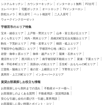
システムキッチン
カウンターキッチン
インターネット無料
P2台可
エレベーター
宅配ボックス
オートロック
TVインターホン
防犯カメラ
即入居可
ペット相談可
二人入居可
ウォークインクローゼット
宇都宮市のエリア特集
宝木・細谷エリア
上戸祭・野沢エリア
山本・富士見が丘エリア
さくら市エリア
河内・岡本エリア
高根沢町宝石台光陽台エリア
駒生・下荒針エリア
戸祭・若草エリア
鶴田・砥上エリア
宇都宮中心地(西口）エリア
宇都宮中心地（東口）エリア
岩曽・御幸ヶ原エリア
御幸・越戸エリア
陽東・石井エリア
鹿沼市エリア
西川田エリア
南宇都宮駅不動前エリア
簗瀬・下栗エリア
峰・平松本町エリア
清原ゆいの杜エリア
壬生町・おもちゃの町エリア
江曽島・陽南エリア
雀の宮・上横田エリア
下野市エリア
真岡市・上三川町エリア
インターパークエリア
賃貸お部屋探しお役立ち情報
お部屋探しから契約までの流れ
不動産オーナー様へ
お部屋探しのよくある質問
不動産用語・賃貸用語集
安心な引越し会社の選び方・引越し業界用語
お部屋探しに良い時期とポイント・コツ