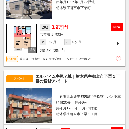
築年月1996年1月 / 2階建
栃木県宇都宮市下栗町
3.9万円
202
NEW
1,700円
0ヶ月
0ヶ月
敷
礼
2
2階
2K（35ｍ
）
南向きで日当たり良好☆/安心のモニタ付インターホン/
エルディム宇梶 A棟｜栃木県宇都宮市下栗１丁
アパート
目の賃貸アパート
ＪＲ東北本線
宇都宮駅
/ 平松宿 バス乗車
時間20分 停歩9分
築年月1988年11月 / 2階建
栃木県宇都宮市下栗１丁目