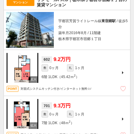
マンション
賃貸マンション
宇都宮芳賀ライトレール線
東宿郷駅
/ 徒歩5
分
築年月2016年8月 / 11階建
栃木県宇都宮市宿郷１丁目
9.2万円
602
0ヶ月
1ヶ月
敷
礼
2
6階
1LDK（45.42ｍ
）
対面式システムキッチン付き/インターネット無料☆/
9.3万円
701
0ヶ月
1ヶ月
敷
礼
2
7階
1LDK（48ｍ
）