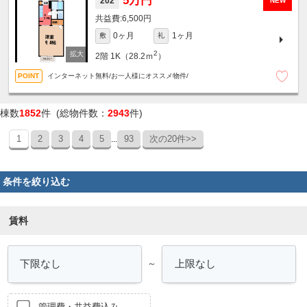
5万円
202
NEW
6,500円
0ヶ月
1ヶ月
敷
礼
2
2階
1K（28.2ｍ
）
インターネット無料/お一人様にオススメ物件/
棟数
1852
件 (総物件数：
2943
件)
1
2
3
4
5
93
次の20件>>
...
条件を絞り込む
賃料
～
管理費・共益費込み