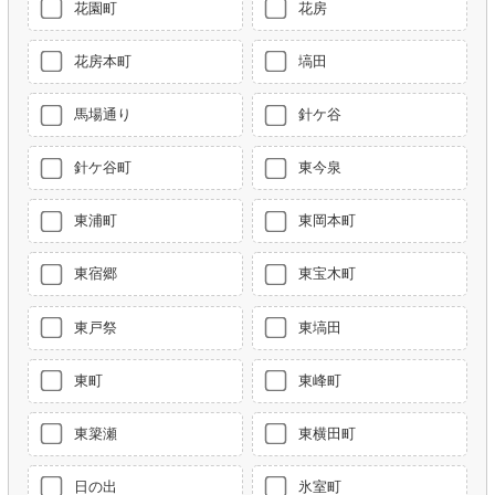
花園町
花房
花房本町
塙田
馬場通り
針ケ谷
針ケ谷町
東今泉
東浦町
東岡本町
東宿郷
東宝木町
東戸祭
東塙田
東町
東峰町
東簗瀬
東横田町
日の出
氷室町