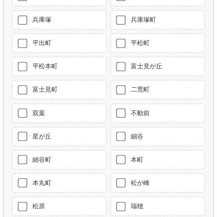
兵庫塚
兵庫塚町
平出町
平松町
平松本町
富士見が丘
富士見町
二荒町
双葉
不動前
星が丘
細谷
細谷町
本町
本丸町
松が峰
松原
瑞穂