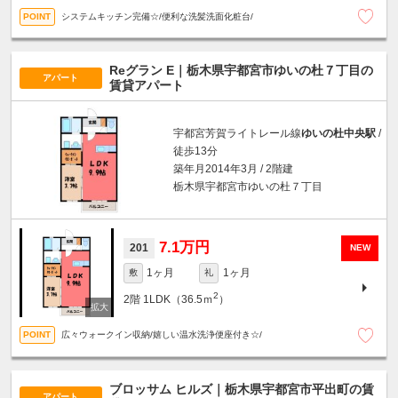
システムキッチン完備☆/便利な洗髪洗面化粧台/
Reグラン E｜栃木県宇都宮市ゆいの杜７丁目の
アパート
賃貸アパート
宇都宮芳賀ライトレール線
ゆいの杜中央駅
/
徒歩13分
築年月2014年3月 / 2階建
栃木県宇都宮市ゆいの杜７丁目
7.1万円
201
NEW
1ヶ月
1ヶ月
敷
礼
2
2階
1LDK（36.5ｍ
）
広々ウォークイン収納/嬉しい温水洗浄便座付き☆/
ブロッサム ヒルズ｜栃木県宇都宮市平出町の賃
アパート