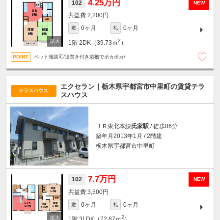
4.25万円
102
NEW
2,200円
0ヶ月
0ヶ月
敷
礼
2
1階
2DK（39.73ｍ
）
ペット相談可/追焚き付き浴槽でポカポカ/
エクセラン｜栃木県宇都宮市中里町の賃貸テラ
テラスハウス
スハウス
ＪＲ東北本線
氏家駅
/ 徒歩86分
築年月2013年1月 / 2階建
栃木県宇都宮市中里町
7.7万円
102
NEW
3,500円
0ヶ月
0ヶ月
敷
礼
2
1階
3LDK（72.87ｍ
）