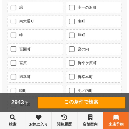
緑
南一の沢町
南大通り
南町
峰
峰町
宮園町
宮の内
宮原
御幸ケ原町
御幸町
御幸本町
睦町
免ノ内町
2943
件
元今泉
茂原
茂原町
八千代
検索
お気に入り
閲覧履歴
店舗案内
来店予約