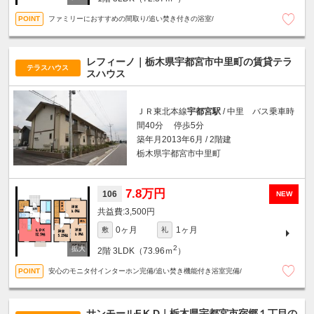
ファミリーにおすすめの間取り/追い焚き付きの浴室/
レフィーノ｜栃木県宇都宮市中里町の賃貸テラ
テラスハウス
スハウス
ＪＲ東北本線
宇都宮駅
/ 中里 バス乗車時
間40分 停歩5分
築年月2013年6月 / 2階建
栃木県宇都宮市中里町
7.8万円
106
NEW
3,500円
0ヶ月
1ヶ月
敷
礼
2
2階
3LDK（73.96ｍ
）
安心のモニタ付インターホン完備/追い焚き機能付き浴室完備/
サンモールF.K.D｜栃木県宇都宮市宿郷１丁目の