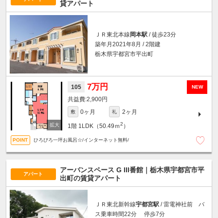
貸アパート
ＪＲ東北本線
岡本駅
/ 徒歩23分
築年月2021年8月 / 2階建
栃木県宇都宮市平出町
7万円
105
NEW
2,900円
0ヶ月
2ヶ月
敷
礼
2
1階
1LDK（50.49ｍ
）
ひろびろ一坪お風呂☆/インターネット無料/
アーバンスペース G III番館｜栃木県宇都宮市平
アパート
出町の賃貸アパート
ＪＲ東北新幹線
宇都宮駅
/ 雷電神社前 バ
ス乗車時間22分 停歩7分