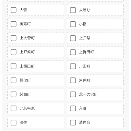
大曽
大通り
御蔵町
小幡
上大曽町
上戸祭
上戸祭町
上御田町
上横田町
川田町
川俣町
河原町
関白町
北一の沢町
北若松原
京町
清住
清原台