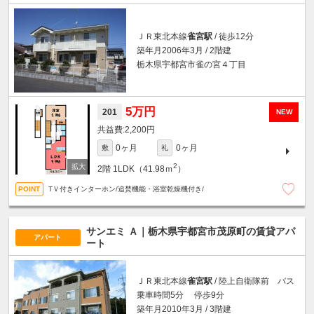
ＪＲ東北本線
雀宮駅
/ 徒歩12分
築年月2006年3月 / 2階建
栃木県宇都宮市雀の宮４丁目
5万円
201
NEW
2,200円
0ヶ月
0ヶ月
敷
礼
2
2階
1LDK（41.98ｍ
）
TＶ付きインターホン/追焚機能・浴室乾燥機付き/
サンエミ Ａ｜栃木県宇都宮市茂原町の賃貸アパ
アパート
ート
ＪＲ東北本線
雀宮駅
/ 陸上自衛隊前 バス
乗車時間5分 停歩9分
築年月2010年3月 / 3階建