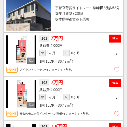
宇都宮芳賀ライトレール線
峰駅
/ 徒歩52分
築年月新築 / 2階建
栃木県宇都宮市下栗町
7万円
101
NEW
4,000円
1ヶ月
0ヶ月
敷
礼
2
1階
1LDK（36.48ｍ
）
アイランドキッチン/インターネット無料/
7万円
102
NEW
4,000円
1ヶ月
0ヶ月
敷
礼
2
1階
1LDK（36.48ｍ
）
安心のモニタ付インターホン完備/インターネット無料/
7.6万円
202
NEW