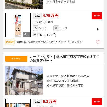
栃木県宇都宮市石井町
4.75万円
201
NEW
1,800円
0ヶ月
1ヶ月
敷
礼
2
2階
1K（31.7ｍ
）
追焚機能・浴室乾燥機付き/安心のモニタ付インターホン完備/
カーサ・なぎさ｜栃木県宇都宮市若松原３丁目
アパート
の賃貸アパート
東武宇都宮線
西川田駅
/ 徒歩24分
築年月2018年9月 / 2階建
栃木県宇都宮市若松原３丁目
6.3万円
201
NEW