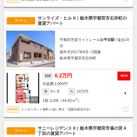
サンライズ・ヒル II｜栃木県宇都宮市石井町の
アパート
賃貸アパート
宇都宮芳賀ライトレール線
平石駅
/ 徒歩19
分
築年月2017年8月 / 2階建
栃木県宇都宮市石井町
6.2万円
102
NEW
2,900円
0ヶ月
10万円
敷
礼
2
1階
1LDK（44.82ｍ
）
インターネット無料☆/追い焚き・洗髪洗面台付き/
サニーレジデンス II｜栃木県宇都宮市雀の宮４
アパート
丁目の賃貸アパート