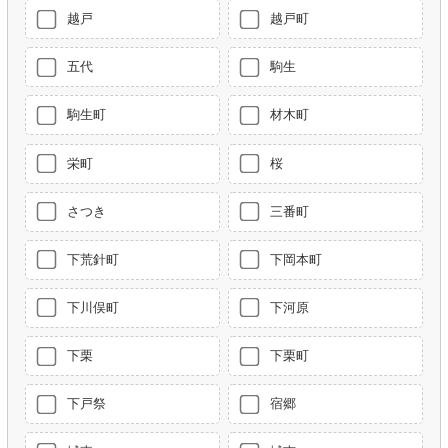
越戸
越戸町
五代
駒生
駒生町
材木町
栄町
桜
さつき
三番町
下荒針町
下岡本町
下川俣町
下河原
下栗
下栗町
下戸祭
宿郷