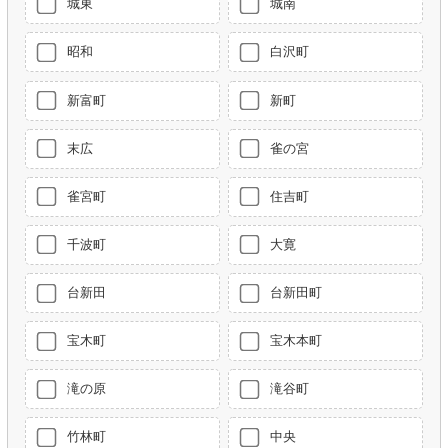
城東
城南
昭和
白沢町
新富町
新町
末広
雀の宮
雀宮町
住吉町
千波町
大寛
台新田
台新田町
宝木町
宝木本町
滝の原
滝谷町
竹林町
中央