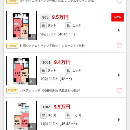
安心のモニタ付インターホン完備/システムキッチン完備/
9.5万円
905
NEW
0ヶ月
1ヶ月
敷
礼
2
9階
1LDK（48.65ｍ
）
対面システムキッチン完備☆/インターネット無料/
9.4万円
1001
0ヶ月
1ヶ月
敷
礼
2
10階
1LDK（48ｍ
）
システムキッチン完備/便利な洗髪洗面化粧台/
9.5万円
1102
0ヶ月
1ヶ月
敷
礼
2
11階
1LDK（45.42ｍ
）