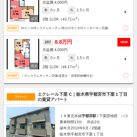
4,000円
0ヶ月
1.5ヶ月
敷
礼
2
2階
1LDK（43.71ｍ
）
IHコンロ付システムキッチン/安心のモニタ付インターホン完備/
8.8万円
207
NEW
4,000円
0ヶ月
1.5ヶ月
敷
礼
2
2階
1LDK（46.17ｍ
）
ＩＨシステムキッチン完備/追焚き・浴室乾燥機付き/
エクレール下栗 C｜栃木県宇都宮市下栗１丁目
アパート
の賃貸アパート
ＪＲ東北本線
宇都宮駅
/ 下栗団地西 バス
乗車時間13分 停歩2分
築年月2010年6月 / 2階建
栃木県宇都宮市下栗１丁目