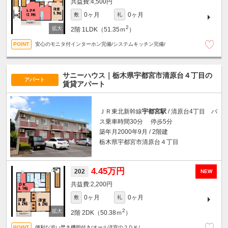
4,500円
0ヶ月
0ヶ月
敷
礼
2
2階
1LDK（51.35ｍ
）
安心のモニタ付インターホン完備/システムキッチン完備/
サニーハウス｜栃木県宇都宮市清原台４丁目の
アパート
賃貸アパート
ＪＲ東北新幹線
宇都宮駅
/ 清原台4丁目 バ
ス乗車時間30分 停歩5分
築年月2000年9月 / 2階建
栃木県宇都宮市清原台４丁目
4.45万円
202
NEW
2,200円
0ヶ月
0ヶ月
敷
礼
2
2階
2DK（50.38ｍ
）
便利な追い焚き機能付き/オール洋室の２ＤＫ/