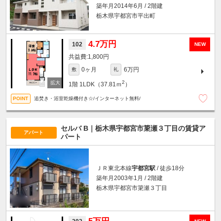
築年月2014年6月 / 2階建
栃木県宇都宮市平出町
4.7万円
102
NEW
1,800円
0ヶ月
6万円
敷
礼
2
1階
1LDK（37.81ｍ
）
追焚き・浴室乾燥機付き☆/インターネット無料/
セルバ B｜栃木県宇都宮市簗瀬３丁目の賃貸ア
アパート
パート
ＪＲ東北本線
宇都宮駅
/ 徒歩18分
築年月2003年1月 / 2階建
栃木県宇都宮市簗瀬３丁目