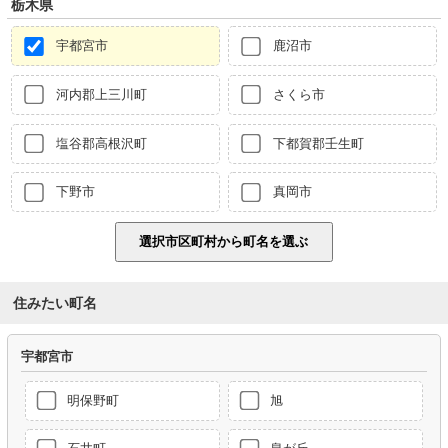
栃木県
宇都宮市
鹿沼市
河内郡上三川町
さくら市
塩谷郡高根沢町
下都賀郡壬生町
下野市
真岡市
住みたい町名
宇都宮市
明保野町
旭