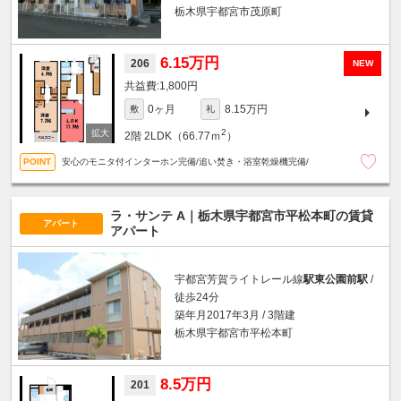
栃木県宇都宮市茂原町
6.15万円
206
NEW
1,800円
0ヶ月
8.15万円
敷
礼
2
2階
2LDK（66.77ｍ
）
安心のモニタ付インターホン完備/追い焚き・浴室乾燥機完備/
ラ・サンテ A｜栃木県宇都宮市平松本町の賃貸
アパート
アパート
宇都宮芳賀ライトレール線
駅東公園前駅
/
徒歩24分
築年月2017年3月 / 3階建
栃木県宇都宮市平松本町
8.5万円
201