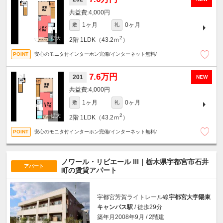
4,000円
1ヶ月
0ヶ月
敷
礼
2
2階
1LDK（43.2ｍ
）
安心のモニタ付インターホン完備/インターネット無料/
7.6万円
201
NEW
4,000円
1ヶ月
0ヶ月
敷
礼
2
2階
1LDK（43.2ｍ
）
安心のモニタ付インターホン完備/インターネット無料/
ノワール・リビエール III｜栃木県宇都宮市石井
アパート
町の賃貸アパート
宇都宮芳賀ライトレール線
宇都宮大学陽東
キャンパス駅
/ 徒歩29分
築年月2008年9月 / 2階建