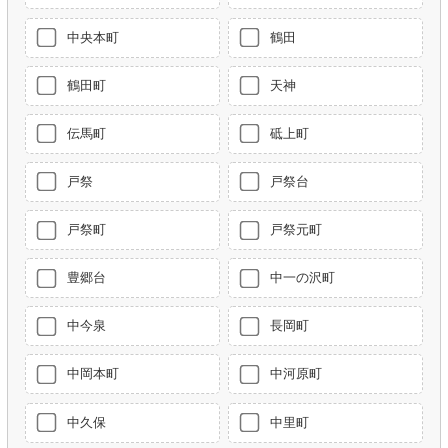
中央本町
鶴田
鶴田町
天神
伝馬町
砥上町
戸祭
戸祭台
戸祭町
戸祭元町
豊郷台
中一の沢町
中今泉
長岡町
中岡本町
中河原町
中久保
中里町