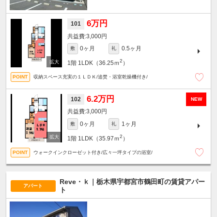
6万円
101
3,000円
0ヶ月
0.5ヶ月
敷
礼
2
1階
1LDK（36.25ｍ
）
収納スペース充実の１ＬＤＫ/追焚・浴室乾燥機付き/
6.2万円
102
NEW
3,000円
0ヶ月
1ヶ月
敷
礼
2
1階
1LDK（35.97ｍ
）
ウォークインクローゼット付き/広々一坪タイプの浴室/
Reve・ｋ｜栃木県宇都宮市鶴田町の賃貸アパー
アパート
ト