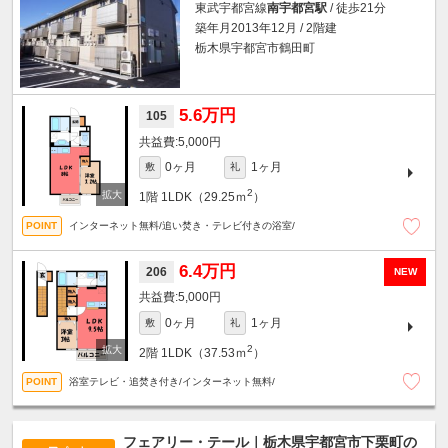
東武宇都宮線
南宇都宮駅
/ 徒歩21分
築年月2013年12月 / 2階建
栃木県宇都宮市鶴田町
5.6万円
105
5,000円
0ヶ月
1ヶ月
敷
礼
2
1階
1LDK（29.25ｍ
）
インターネット無料/追い焚き・テレビ付きの浴室/
6.4万円
206
NEW
5,000円
0ヶ月
1ヶ月
敷
礼
2
2階
1LDK（37.53ｍ
）
浴室テレビ・追焚き付き/インターネット無料/
フェアリー・テール｜栃木県宇都宮市下栗町の