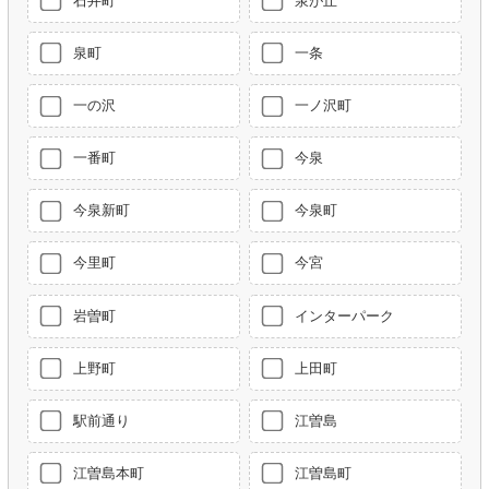
石井町
泉が丘
泉町
一条
一の沢
一ノ沢町
一番町
今泉
今泉新町
今泉町
今里町
今宮
岩曽町
インターパーク
上野町
上田町
駅前通り
江曽島
江曽島本町
江曽島町