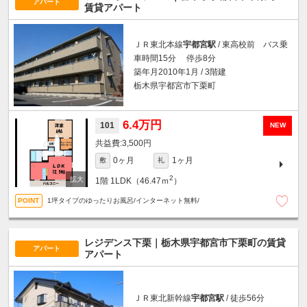
アパート
賃貸アパート
ＪＲ東北本線
宇都宮駅
/ 東高校前 バス乗
車時間15分 停歩8分
築年月2010年1月 / 3階建
栃木県宇都宮市下栗町
6.4万円
101
NEW
3,500円
0ヶ月
1ヶ月
敷
礼
2
1階
1LDK（46.47ｍ
）
1坪タイプのゆったりお風呂/インターネット無料/
レジデンス下栗｜栃木県宇都宮市下栗町の賃貸
アパート
アパート
ＪＲ東北新幹線
宇都宮駅
/ 徒歩56分