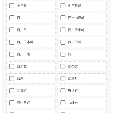
中戸祭
中戸祭町
西
西一の沢町
西川田
西川田東町
西川田本町
西川田町
西川田南
錦
西大寛
西の宮
西原
西原町
二番町
野沢町
羽牛田町
八幡台